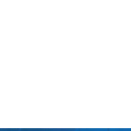
Über uns
Kontakt
Suomen Imurikeskus Oy wurde in Pomarkku
gegründet. Zunächst konzentrierten sich die
Aktivitäten des Unternehmens auf den Import und
die professionelle Herstellung von
Industriestaubsaugern.