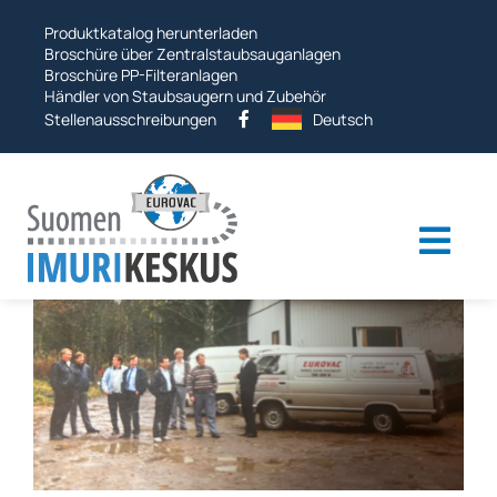
Sprung
Produktkatalog herunterladen
zu
Broschüre über Zentralstaubsauganlagen
Broschüre PP-Filteranlagen
Händler von Staubsaugern und Zubehör
Stellenausschreibungen
Deutsch
Umsc
Navi
Industrielle Staubsauger
Staubsaugersysteme
Andere Produkte
Dienstleistungen