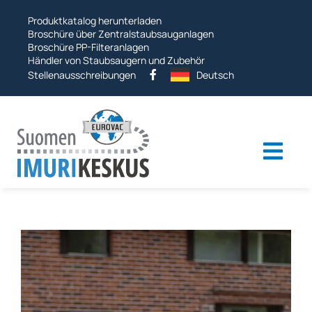
Sprung
Produktkatalog herunterladen
zu
Broschüre über Zentralstaubsauganlagen
Broschüre PP-Filteranlagen
Händler von Staubsaugern und Zubehör
Stellenausschreibungen
Deutsch
Umsc
Navi
Industrielle Staubsauger
Staubsaugersysteme
Andere Produkte
Dienstleistungen