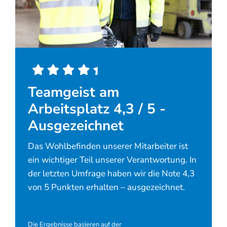
Teamgeist am
Arbeitsplatz 4,3 / 5 -
Ausgezeichnet
Das Wohlbefinden unserer Mitarbeiter ist
ein wichtiger Teil unserer Verantwortung. In
der letzten Umfrage haben wir die Note 4,3
von 5 Punkten erhalten – ausgezeichnet.
Die Ergebnisse basieren auf der