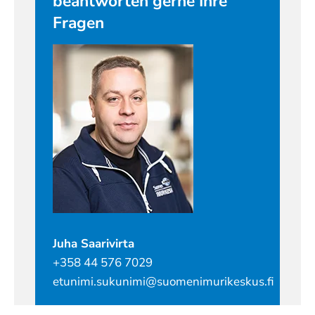
beantworten gerne Ihre
Fragen
Juha Saarivirta
+358 44 576 7029
etunimi.sukunimi@suomenimurikeskus.fi