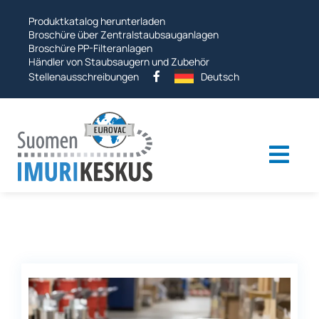
Sprung
Produktkatalog herunterladen
zu
Broschüre über Zentralstaubsauganlagen
Broschüre PP-Filteranlagen
Händler von Staubsaugern und Zubehör
Stellenausschreibungen
Deutsch
Umsc
Navi
Industrielle Staubsauger
Staubsaugersysteme
Andere Produkte
Dienstleistungen