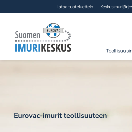
Ohita
Lataa tuoteluettelo
Keskusimurijärje
Teollisuusi
Eurovac-imurit teollisuuteen