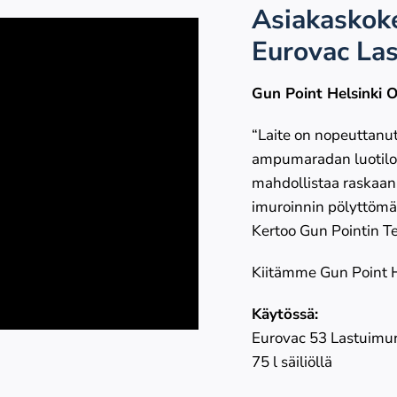
Asiakaskok
Eurovac Las
Gun Point Helsinki 
“Laite on nopeuttanut
ampumaradan luotilou
mahdollistaa raskaan 
imuroinnin pölyttömäst
Kertoo Gun Pointin T
Kiitämme Gun Point He
Käytössä:
Eurovac 53 Lastuimu
75 l säiliöllä