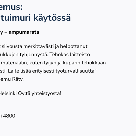
emus:
tuimuri käytössä
Oy – ampumarata
 siivousta merkittävästi ja helpottanut
kkujen tyhjennystä. Tehokas laitteisto
materiaalin, kuten lyijyn ja kuparin tehokkaan
i. Laite lisää erityisesti työturvallisuutta”
eemu Räty.
lsinki Oy:tä yhteistyöstä!
ri 4800