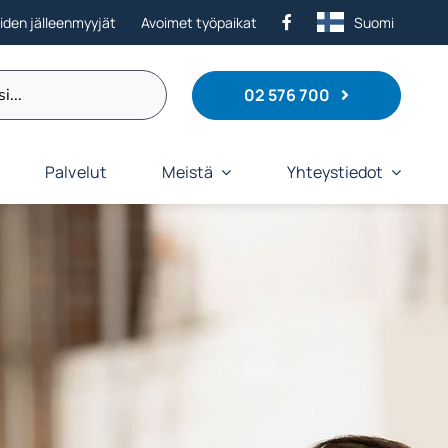
eiden jälleenmyyjät
Avoimet työpaikat
Suomi
02 576 700
Palvelut
Meistä
Yhteystiedot