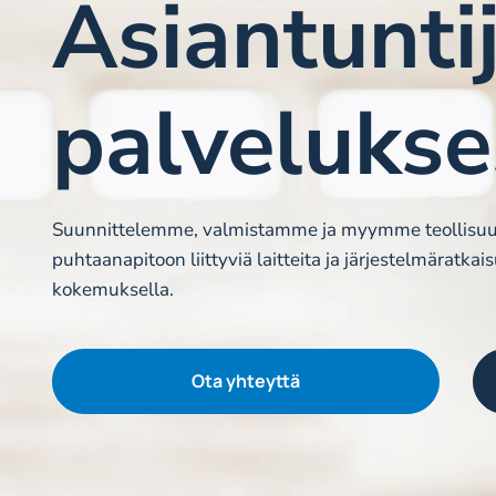
Asiantunti
palveluks
Suunnittelemme, valmistamme ja myymme teollisuu
puhtaanapitoon liittyviä laitteita ja järjestelmäratka
kokemuksella.
Ota yhteyttä