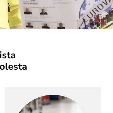
ista
olesta