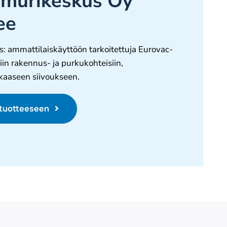
murikeskus Oy
ee
: ammattilaiskäyttöön tarkoitettuja Eurovac-
iin rakennus- ja purkukohteisiin,
askaaseen siivoukseen.
 tuotteeseen