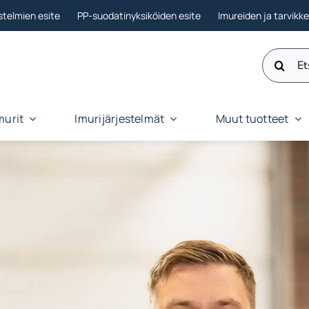
stelmien esite
PP-suodatinyksiköiden esite
Imureiden ja tarvikk
Etsi:
murit
Imurijärjestelmät
Muut tuotteet