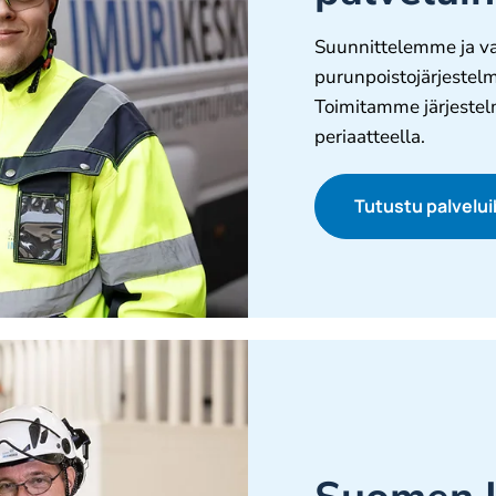
Suunnittelemme ja va
purunpoistojärjestelm
Toimitamme järjestel
periaatteella.
Tutustu palvelu