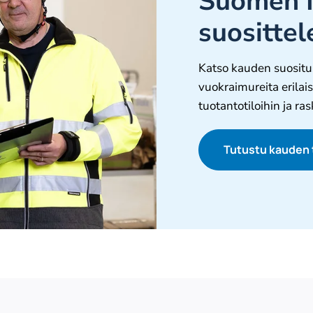
Suomen I
suosittel
Katso kauden suositus
vuokraimureita erilais
tuotantotiloihin ja r
Tutustu kauden