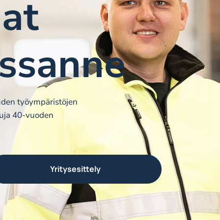
jat
essanne
den työympäristöjen
isuja 40-vuoden
Yritysesittely