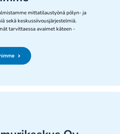
lmistamme mittatilaustyönä pölyn- ja
iä sekä keskussiivousjärjestelmiä.
mät tarvittaessa avaimet käteen -
ihimme