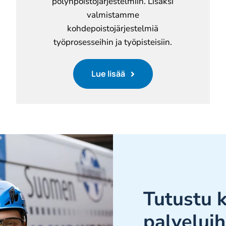
pölynpoistojärjestelmiin. Lisäksi
valmistamme
kohdepoistojärjestelmiä
työprosesseihin ja työpisteisiin.
Lue lisää
Tutustu k
palvelui