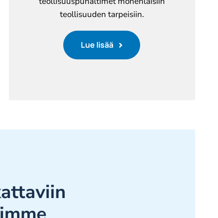
teollisuuspuhaltimet monenlaisiin
teollisuuden tarpeisiin.
Lue lisää
attaviin
himme