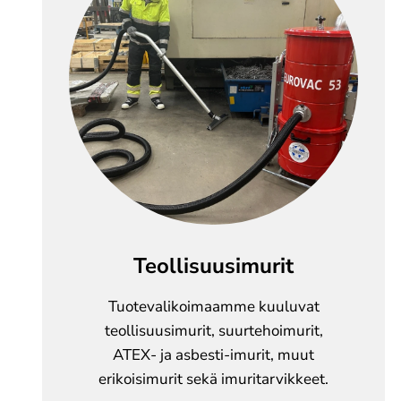
Teollisuusimurit
Tuotevalikoimaamme kuuluvat
teollisuusimurit, suurtehoimurit,
ATEX- ja asbesti-imurit, muut
erikoisimurit sekä imuritarvikkeet.