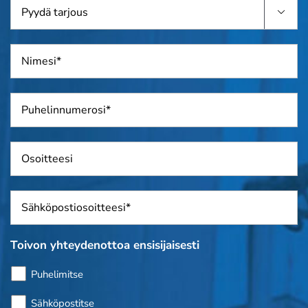
Pyydä

tarjous
Nimi
*
Puhelin
*
Osoite
Sposti
*
Toivon yhteydenottoa ensisijaisesti
Puhelimitse
Sähköpostitse