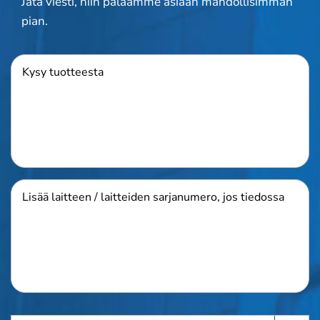
Jätä viesti, niin palaamme asiaan mahdollisimman
pian.
Tuote
Lisää
laitteen
/
laitteiden
sarjanumero,
jos
tiedossa