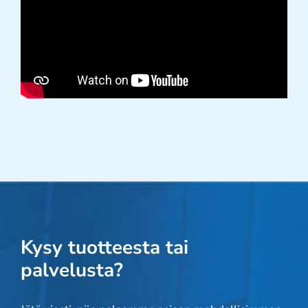
Kysy tuotteesta tai
palvelusta?