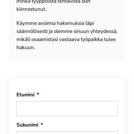
minkä tyyppisistä tehtävistä olet
kiinnostunut.
Käymme avoimia hakemuksia läpi
säännöllisesti ja olemme sinuun yhteydessä,
mikäli osaamistasi vastaava työpaikka tulee
hakuun.
Etunimi
*
Sukunimi
*