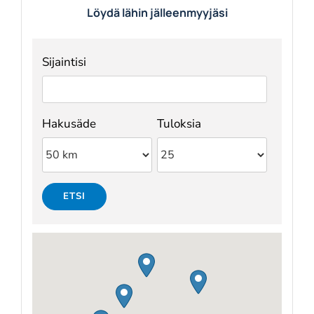
Löydä lähin jälleenmyyjäsi
Sijaintisi
Hakusäde
Tuloksia