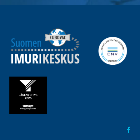
Ajo-ohjeet
ETRA Megacenter Tampere
Hyllilänkatu 2
Tampere
Suomi
102.8 km
Ajo-ohjeet
Ahlsell Oy
Oppipojantie 6
Seinäjoki
Suomi
129.4 km
Ajo-ohjeet