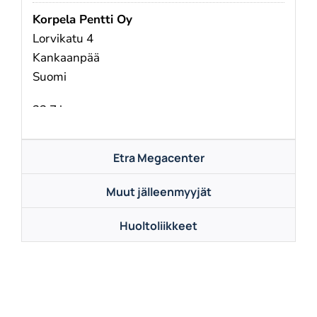
Korpela Pentti Oy
Lorvikatu 4
Kankaanpää
Suomi
23.7 km
Ajo-ohjeet
Etra Megacenter
ETRA Megacenter Pori
Korpraalintie 16
Muut jälleenmyyjät
Pori
Suomi
Huoltoliikkeet
26.6 km
Ajo-ohjeet
ETRA Megacenter Harjavalta