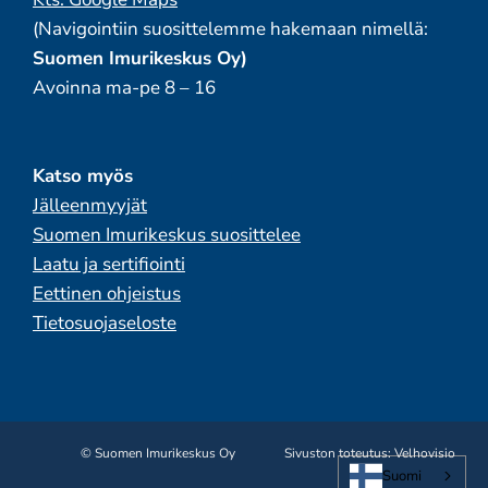
Kärsämäentie 1
(Navigointiin suosittelemme hakemaan nimellä:
Turku
Suomen Imurikeskus Oy)
Suomi
Avoinna ma-pe 8 – 16
136.5 km
Ajo-ohjeet
Katso myös
Turun Hitsauskone Oy
Jälleenmyyjät
Niitunniskantie 11
Suomen Imurikeskus suosittelee
Turku
Laatu ja sertifiointi
Suomi
Eettinen ohjeistus
Tietosuojaseloste
136.7 km
Ajo-ohjeet
Lehtovirta Risto Turun Imurikeskus Oy
Vanha Hämeentie 38 B
© Suomen Imurikeskus Oy
Sivuston toteutus:
Velhovisio
Turku
Suomi