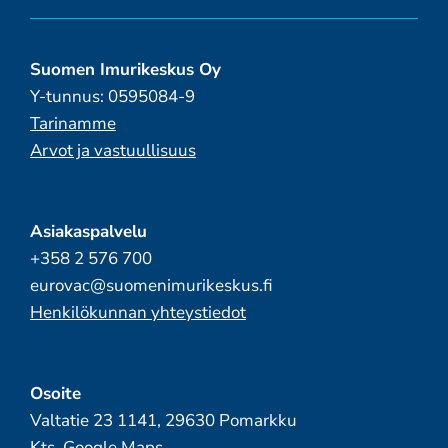
ETRA Megacenter Seinäjoki
Teollisuustie 5
Suomen Imurikeskus Oy
Seinäjoki
Y-tunnus: 0595084-9
Suomi
Tarinamme
129.6 km
Arvot ja vastuullisuus
Ajo-ohjeet
ETRA Megacenter Forssa
Asiakaspalvelu
Koikkurintie 4
+358 2 576 700
Forssa
eurovac@suomenimurikeskus.fi
Suomi
Henkilökunnan yhteystiedot
132.1 km
Ajo-ohjeet
Osoite
Valtatie 23 1141, 29630 Pomarkku
ETRA Megacenter Turku
Kts. Google Maps