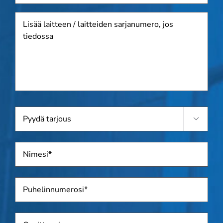
Lisää
laitteen
/
laitteiden
sarjanumero,
jos
tiedossa
Pyydä

tarjous
Nimi
*
Puhelin
*
Osoite