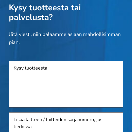
Kysy tuotteesta tai
palvelusta?
Jätä viesti, niin palaamme asiaan mahdollisimman
pian.
Tuote
Lisää
laitteen
/