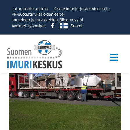
Ohita
Lataa tuoteluettelo
Keskusimurijärjestelmien esite
PP-suodatinyksiköiden esite
Imureiden ja tarvikkeiden jälleenmyyjät
Avoimet työpaikat
Suomi
Togg
Navi
Teollisuusimurit
Imurijärjestelmät
Muut tuotteet
Palvelut