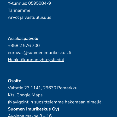
Y-tunnus: 0595084-9
Tarinamme
Arvot ja vastuullisuus
Asiakaspalvelu
+358 2 576 700
eurovac@suomenimurikeskus.fi
Henkilökunnan yhteystiedot
Osoite
Valtatie 23 1141, 29630 Pomarkku
Kts. Google Maps
(Navigointiin suosittelemme hakemaan nimellä:
Suomen Imurikeskus Oy)
Avoinna ma-pe 8 – 16