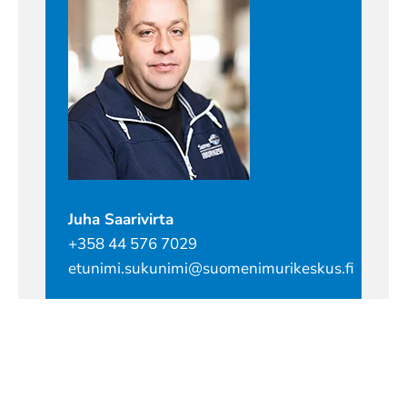
Juha Saarivirta
+358 44 576 7029
etunimi.sukunimi@suomenimurikeskus.fi