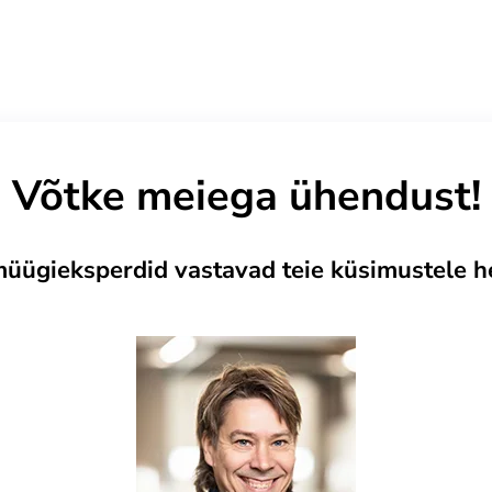
Võtke meiega ühendust!
üügieksperdid vastavad teie küsimustele 