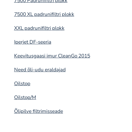
7500 Padrunifiltri plokk
7500 XL padrunifiltri plokk
XXL padrunifiltri plokk
Iperjet DF-seeria
Keevitusgaasi imur CleanGo 2015
Need õli-udu eraldajad
Oilstop
Oilstop/M
Õlipilve filtrimisseade