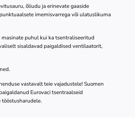
itusauru, õliudu ja erinevate gaaside
unktuaalsete imemisvarrega või ulatuslikuma
masinate puhul kui ka tsentraliseeritud
iselt sisaldavad paigaldised ventilaatorit,
med.
enduse vastavalt teie vajadustele! Suomen
 paigaldanud Eurovaci tsentraalseid
 tööstusharudele.