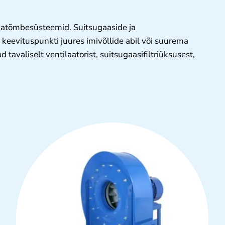
ljatõmbesüsteemid. Suitsugaaside ja
keevituspunkti juures imivõllide abil või suurema
avaliselt ventilaatorist, suitsugaasifiltriüksusest,