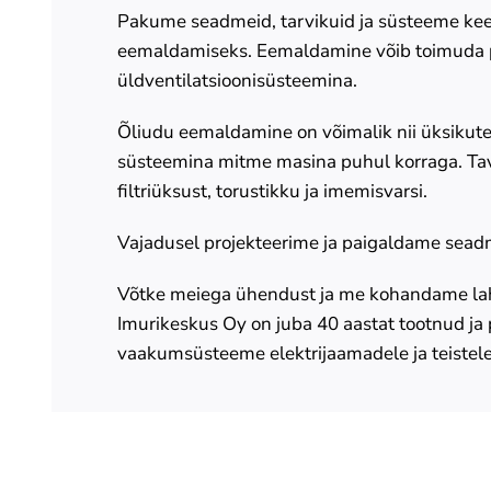
Pakume seadmeid, tarvikuid ja süsteeme keev
eemaldamiseks. Eemaldamine võib toimuda p
üldventilatsioonisüsteemina.
Õliudu eemaldamine on võimalik nii üksikute 
süsteemina mitme masina puhul korraga. Taval
filtriüksust, torustikku ja imemisvarsi.
Vajadusel projekteerime ja paigaldame sead
Võtke meiega ühendust ja me kohandame lah
Imurikeskus Oy on juba 40 aastat tootnud ja
vaakumsüsteeme elektrijaamadele ja teistele