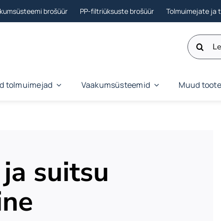
akumsüsteemi brošüür
PP-filtriüksuste brošüür
Tolmuimejate ja 
Otsi:
ud tolmuimejad
Vaakumsüsteemid
Muud toot
 ja suitsu
ine