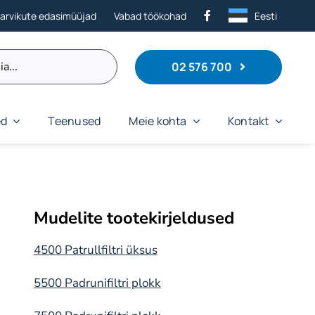
tarvikute edasimüüjad
Vabad töökohad
Eesti
02 576 700
ed
Teenused
Meie kohta
Kontakt
Mudelite tootekirjeldused
4500 Patrullfiltri üksus
5500 Padrunifiltri plokk