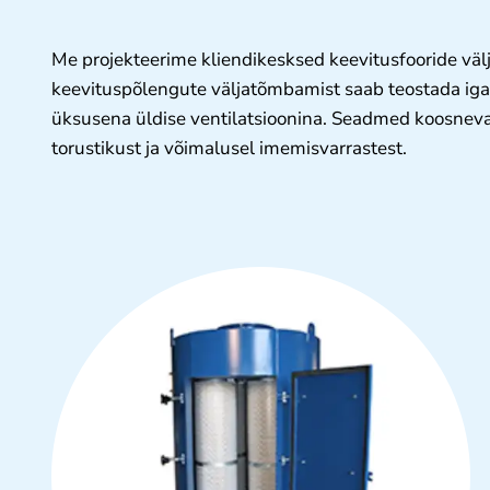
Me projekteerime kliendikesksed keevitusfooride vä
keevituspõlengute väljatõmbamist saab teostada iga 
üksusena üldise ventilatsioonina. Seadmed koosnevad t
torustikust ja võimalusel imemisvarrastest.