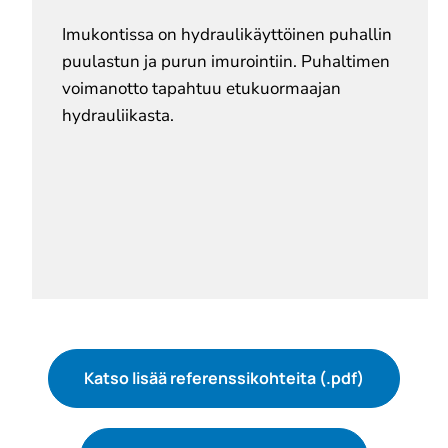
Imukontissa on hydraulikäyttöinen puhallin
puulastun ja purun imurointiin. Puhaltimen
voimanotto tapahtuu etukuormaajan
hydrauliikasta.
Katso lisää referenssikohteita (.pdf)