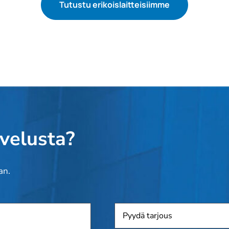
Tutustu erikoislaitteisiimme
lvelusta?
an.
Pyydä
tarjous