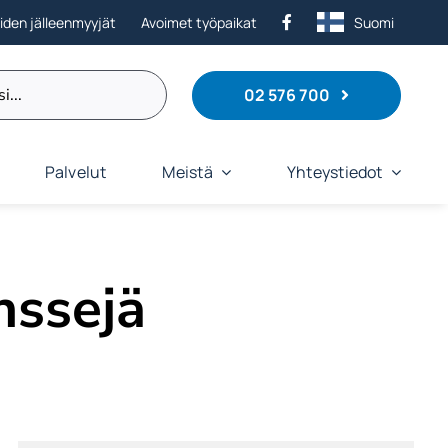
eiden jälleenmyyjät
Avoimet työpaikat
Suomi
02 576 700
Palvelut
Meistä
Yhteystiedot
nssejä