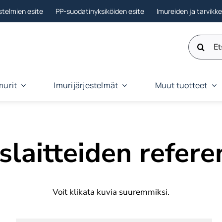
stelmien esite
PP-suodatinyksiköiden esite
Imureiden ja tarvikk
Etsi:
murit
Imurijärjestelmät
Muut tuotteet
islaitteiden refere
Voit klikata kuvia suuremmiksi.