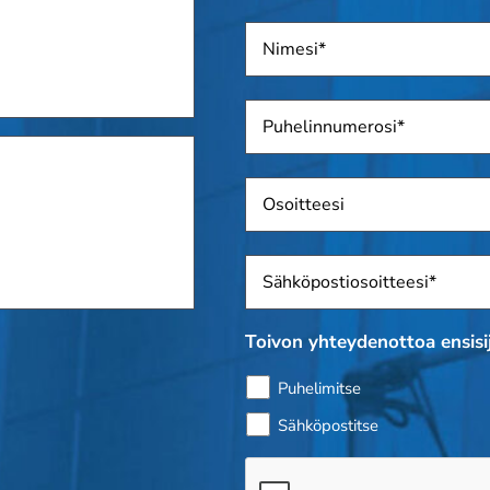
Nimi
*
Puhelin
*
Osoite
Sposti
*
Toivon yhteydenottoa ensisij
Puhelimitse
Sähköpostitse
Bottitarkistus