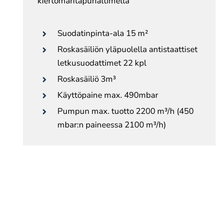
kiertomäntäpuhaltimella
Suodatinpinta-ala 15 m²
Roskasäiliön yläpuolella antistaattiset
letkusuodattimet 22 kpl
Roskasäiliö 3m³
Käyttöpaine max. 490mbar
Pumpun max. tuotto 2200 m³/h (450
mbar:n paineessa 2100 m³/h)