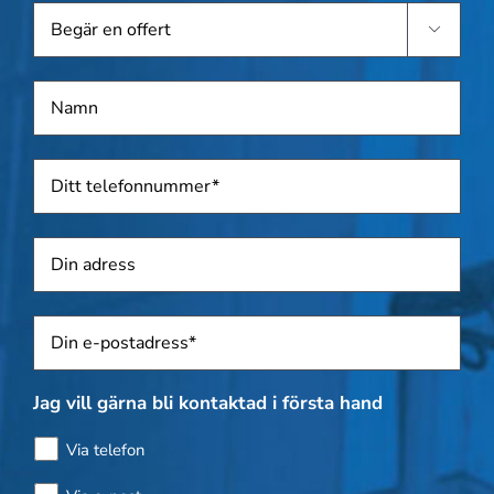
Begär

en
offert
Namn
*
Telefon
*
Adress
Sposti
*
Jag vill gärna bli kontaktad i första hand
Via telefon