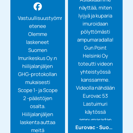
näyttää, miten
lyijyä ja kuparia
Vastuullisuustyömme
imuroidaan
etenee
pölyttömästi
Olemme
ampumaradalla!
laskeneet
Gun Point
Suomen
Helsinki Oy
Imurikeskus Oy:n
toteutti videon
hiilijalanjäljen
yhteistyössä
GHG-protokollan
kanssamme.
mukaisesti
Videolla nähdään
Scope 1- ja Scope
Eurovac 53
2 -päästöjen
Lastuimuri
osalta.
käytössä
Hiilijalanjäljen
ampumaradan
laskenta auttaa
Eurovac - Suomen Imurikeskus Oy
luotiloukkujen
meitä