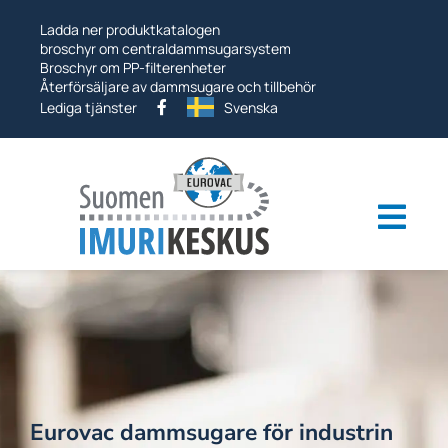
Hoppa
Ladda ner produktkatalogen
till
broschyr om centraldammsugarsystem
Broschyr om PP-filterenheter
Återförsäljare av dammsugare och tillbehör
Lediga tjänster
Svenska
Togg
navi
Industriella dammsugare
Vakuumsystem
Övriga produkter
Tjänster
Eurovac dammsugare för industrin