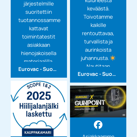
kuluneesta
järjestelmille
keväästä.
suoritettiin
Toivotamme
tuotannossamme
kaikille
kattavat
rentouttavaa,
toimintatestit
turvallista ja
asiakkaan
aurinkoista
hienojakoisella
juhannusta.
materiaalilla.
Nautitaan
Eurovac - Suomen Imurikeskus Oy
Näin...
Eurovac - Suomen Imurikeskus Oy
Suomen kesän
valosta,
luonnosta ja...
Asiakkaamme