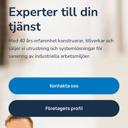
Om oss
Experter till din
Kontakt
tjänst
Med 40 års erfarenhet konstruerar, tillverkar och
säljer vi utrustning och systemlösningar för
sanering av industriella arbetsmiljöer.
Kontakta oss
Företagets profil