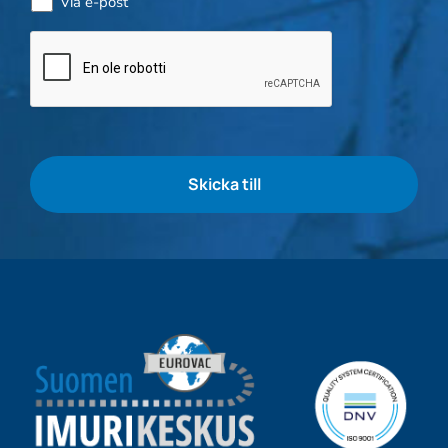
Via e-post
Kontroll
av
flaskor