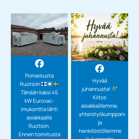
Pomarkusta
Hyvää
Ruotsiin
juhannusta!
Tänään kaksi 45
Kiitos
kW Eurovac-
asiakkaillemme,
imukonttia lähti
yhteistyökumppaneille
asiakkaalle
ja
Ruotsiin.
henkilöstöllemme
Ennen toimitusta