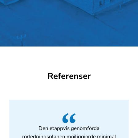
Referenser
Den etappvis genomförda
rörledningsplanen möjliggjorde minimal