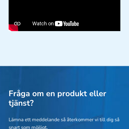
Fråga om en produkt eller
tjänst?
Lämna ett meddelande så återkommer vi till dig så
snart som möjligt.