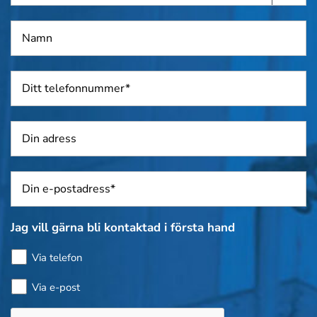
offert
Namn
*
Telefon
*
Adress
Sposti
*
Jag vill gärna bli kontaktad i första hand
Via telefon
Via e-post
Kontroll