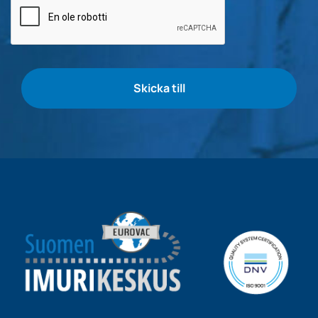
av
flaskor