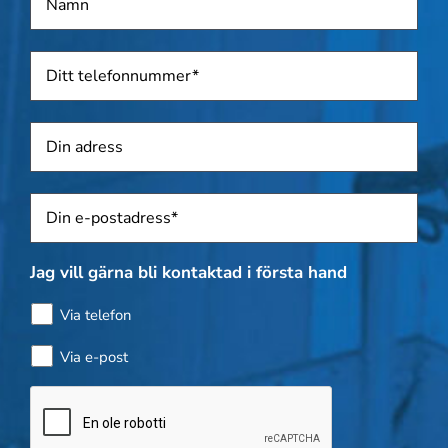
Telefon
*
Adress
Sposti
*
Jag vill gärna bli kontaktad i första hand
Via telefon
Via e-post
Kontroll
av
flaskor