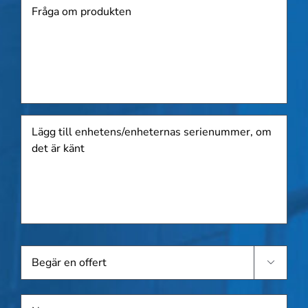
Produkt
Lägg
till
enhetens/enheternas
serienummer,
om
det
är
känt
Begär

en
offert
Namn
*