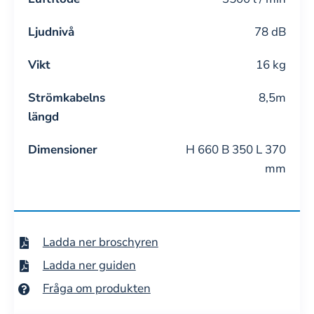
Ljudnivå
78 dB
Vikt
16 kg
Strömkabelns
8,5m
längd
Dimensioner
H 660 B 350 L 370
mm
Ladda ner broschyren
Ladda ner guiden
Fråga om produkten