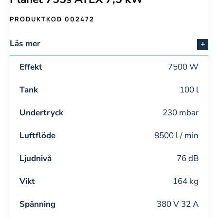
PRODUKTKOD 002472
Läs mer
Effekt
7500 W
Tank
100 l
Undertryck
230 mbar
Luftflöde
8500 l / min
Ljudnivå
76 dB
Vikt
164 kg
Spänning
380 V 32 A