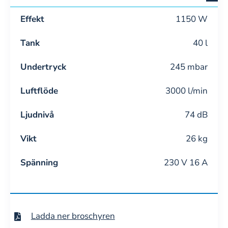
Effekt
1150 W
Tank
40 l
Undertryck
245 mbar
Luftflöde
3000 l/min
Ljudnivå
74 dB
Vikt
26 kg
Spänning
230 V 16 A
Ladda ner broschyren