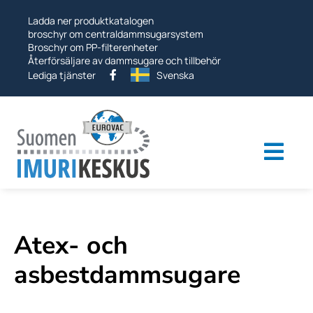
Hoppa
Ladda ner produktkatalogen
till
broschyr om centraldammsugarsystem
Broschyr om PP-filterenheter
Återförsäljare av dammsugare och tillbehör
Lediga tjänster
Svenska
Togg
navi
Industriella dammsugare
Vakuumsystem
Atex- och
Övriga produkter
asbestdammsugare
Tjänster