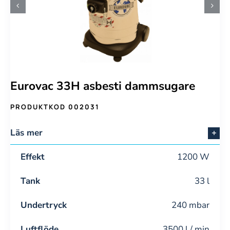
Eurovac 33H asbesti dammsugare
PRODUKTKOD 002031
Läs mer
Effekt
1200 W
Tank
33 l
Undertryck
240 mbar
Luftflöde
3500 l / min