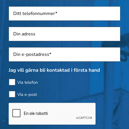
Telefon
*
Adress
Sposti
*
Jag vill gärna bli kontaktad i första hand
Via telefon
Via e-post
Kontroll
av
flaskor