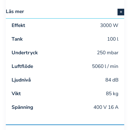
Läs mer
Effekt
3000 W
Tank
100 l
Undertryck
250 mbar
Luftflöde
5060 l / min
Ljudnivå
84 dB
Vikt
85 kg
Spänning
400 V 16 A