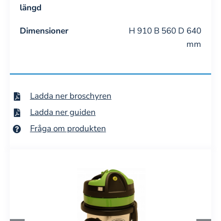
längd
Dimensioner
H 910 B 560 D 640
mm
Ladda ner broschyren
Ladda ner guiden
Fråga om produkten