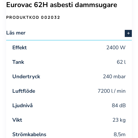
Eurovac 62H asbesti dammsugare
PRODUKTKOD 002032
Läs mer
Effekt
2400 W
Tank
62 l
Undertryck
240 mbar
Luftflöde
7200 l / min
Ljudnivå
84 dB
Vikt
23 kg
Strömkabelns
8,5m