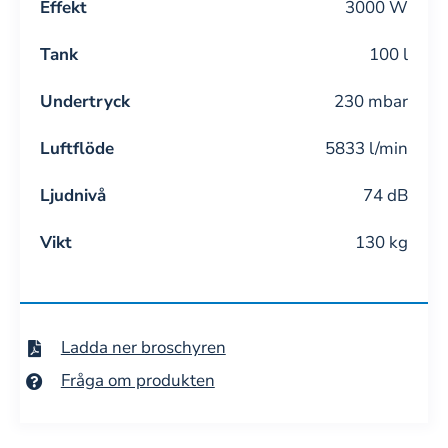
Effekt
3000 W
Tank
100 l
Undertryck
230 mbar
Luftflöde
5833 l/min
Ljudnivå
74 dB
Vikt
130 kg
Ladda ner broschyren
Fråga om produkten