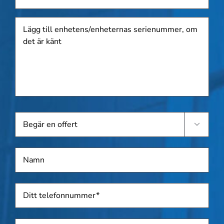
Lägg
till
enhetens/enheternas
serienummer,
om
det
är
känt
Begär

en
offert
Namn
*
Telefon
*
Adress