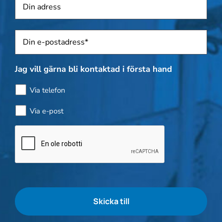
Sposti
*
Jag vill gärna bli kontaktad i första hand
Via telefon
Via e-post
Kontroll
av
flaskor