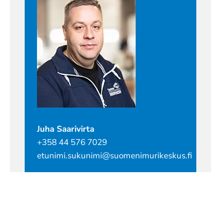
Juha Saarivirta
+358 44 576 7029
etunimi.sukunimi@suomenimurikeskus.fi