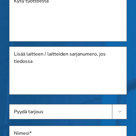
Lisää
laitteen
/
laitteiden
sarjanumero,
jos
tiedossa
Pyydä

tarjous
Nimi
*