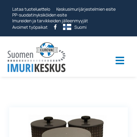
Ohita
Lataa tuoteluettelo
Keskusimurijärjestelmien esite
PP-suodatinyksiköiden esite
Imureiden ja tarvikkeiden jälleenmyyjät
Avoimet työpaikat
Suomi
Togg
Navi
Teollisuusimurit
Imurijärjestelmät
Muut tuotteet
Palvelut