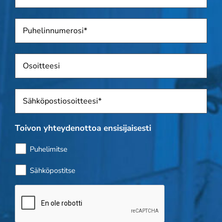
Puhelin
*
Osoite
Sposti
*
Toivon yhteydenottoa ensisijaisesti
Puhelimitse
Sähköpostitse
Bottitarkistus