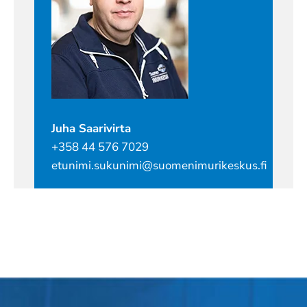
Juha Saarivirta
+358 44 576 7029
etunimi.sukunimi@suomenimurikeskus.fi