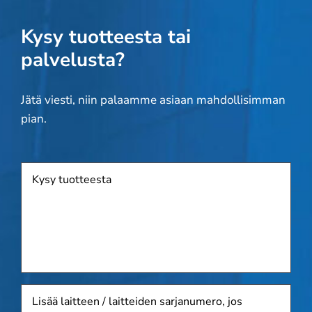
Kysy tuotteesta tai
palvelusta?
Jätä viesti, niin palaamme asiaan mahdollisimman
pian.
Tuote
Lisää
laitteen