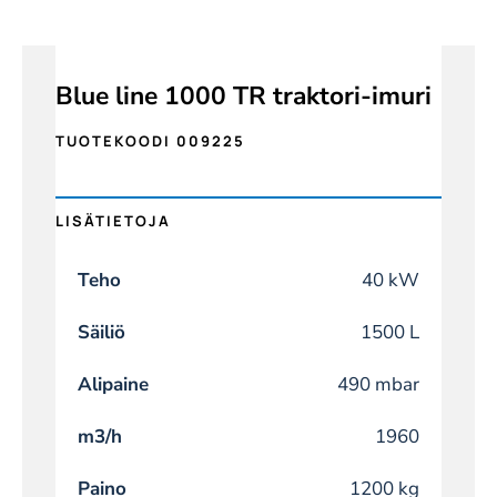
Blue line 1000 TR traktori-imuri
TUOTEKOODI 009225
LISÄTIETOJA
Teho
40 kW
Säiliö
1500 L
Alipaine
490 mbar
m3/h
1960
Paino
1200 kg