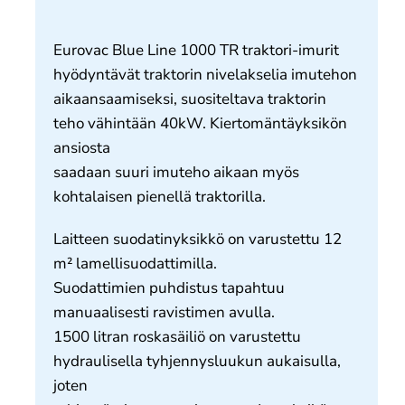
Meistä
Yhteystiedot
Eurovac Blue Line 1000 TR traktori-imurit
hyödyntävät traktorin nivelakselia imutehon
aikaansaamiseksi, suositeltava traktorin
teho vähintään 40kW. Kiertomäntäyksikön
ansiosta
saadaan suuri imuteho aikaan myös
kohtalaisen pienellä traktorilla.
Laitteen suodatinyksikkö on varustettu 12
m² lamellisuodattimilla.
Suodattimien puhdistus tapahtuu
manuaalisesti ravistimen avulla.
1500 litran roskasäiliö on varustettu
hydraulisella tyhjennysluukun aukaisulla,
joten