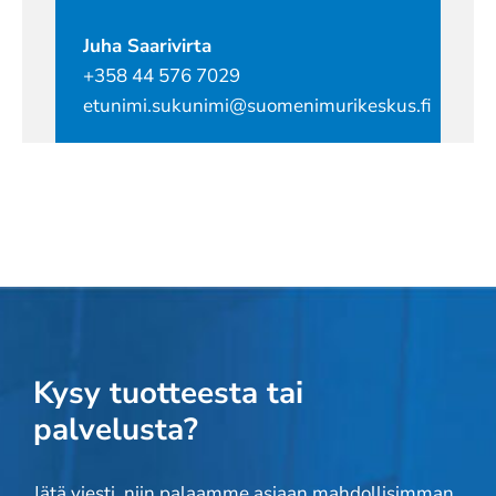
Juha Saarivirta
+358 44 576 7029
etunimi.sukunimi@suomenimurikeskus.fi
Kysy tuotteesta tai
palvelusta?
Jätä viesti, niin palaamme asiaan mahdollisimman