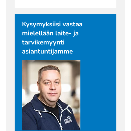
Kysymyksiisi vastaa
mielellään laite- ja
tarvikemyynti
asiantuntijamme