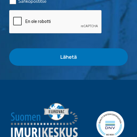
Sähköpostitse
Bottitarkistus