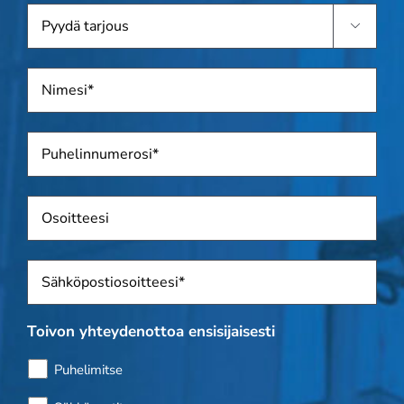
Pyydä

tarjous
Nimi
*
Puhelin
*
Osoite
Sposti
*
Toivon yhteydenottoa ensisijaisesti
Puhelimitse