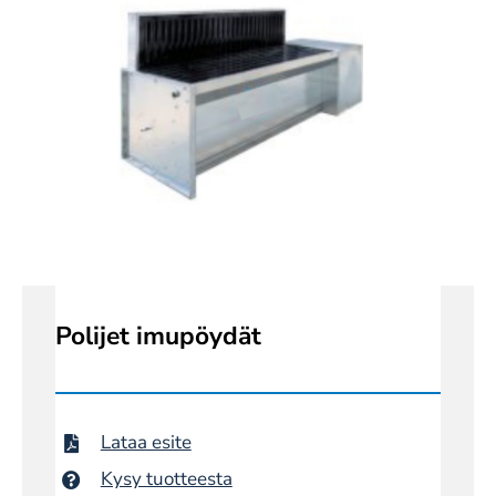
Polijet imupöydät
Lataa esite
Kysy tuotteesta