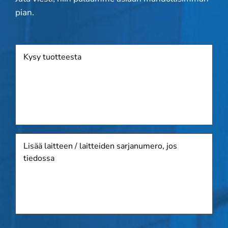
pian.
Tuote
Lisää
laitteen
/
laitteiden
sarjanumero,
jos
tiedossa