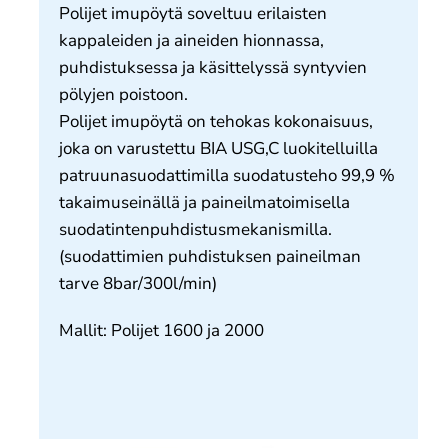
Meistä
Polijet imupöytä soveltuu erilaisten
kappaleiden ja aineiden hionnassa,
Yhteystiedot
puhdistuksessa ja käsittelyssä syntyvien
pölyjen poistoon.
Polijet imupöytä on tehokas kokonaisuus,
joka on varustettu BIA USG,C luokitelluilla
patruunasuodattimilla suodatusteho 99,9 %
takaimuseinällä ja paineilmatoimisella
suodatintenpuhdistusmekanismilla.
(suodattimien puhdistuksen paineilman
tarve 8bar/300l/min)
Mallit: Polijet 1600 ja 2000