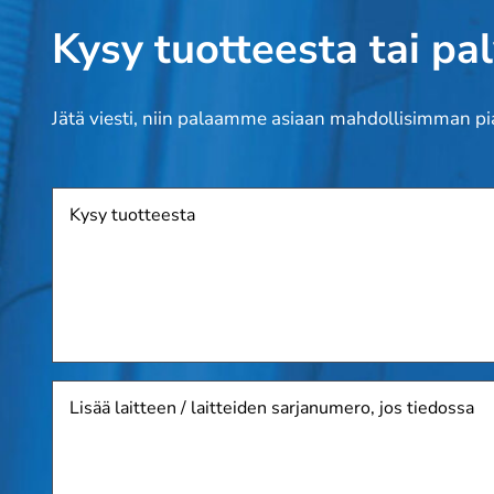
Kysy tuotteesta tai pa
Jätä viesti, niin palaamme asiaan mahdollisimman pi
Tuote
Lisää
laitteen
/
laitteiden
sarjanumero,