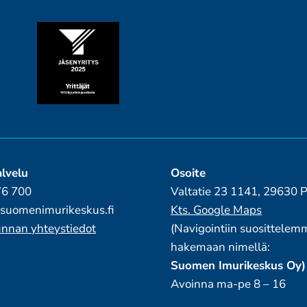
lvelu
Osoite
76 700
Valtatie 23 1141, 29630
suomenimurikeskus.fi
Kts. Google Maps
nnan yhteystiedot
(Navigointiin suosittelem
hakemaan nimellä:
Suomen Imurikeskus Oy)
Avoinna ma-pe 8 – 16