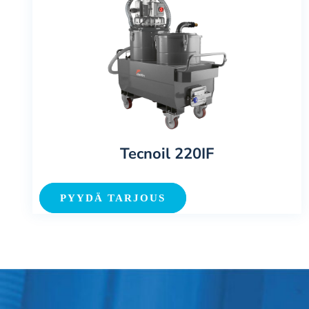
Tecnoil 220IF
PYYDÄ TARJOUS