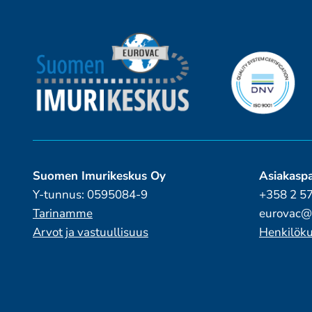
Suomen Imurikeskus Oy
Asiakaspa
Y-tunnus: 0595084-9
+358 2 5
Tarinamme
eurovac@
Arvot ja vastuullisuus
Henkilöku