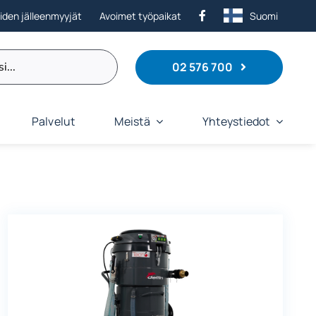
eiden jälleenmyyjät
Avoimet työpaikat
Suomi
02 576 700
Palvelut
Meistä
Yhteystiedot