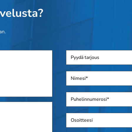
lvelusta?
an.
Pyydä
tarjous
Nimi
*
Puhelin
*
Osoite