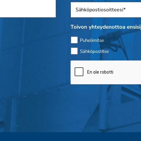
Sposti
*
Toivon yhteydenottoa ensisij
Puhelimitse
Sähköpostitse
Bottitarkistus