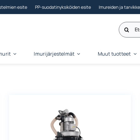
stelmien esite
PP-suodatinyksiköiden esite
Imureiden ja tarvikk
Etsi:
murit
Imurijärjestelmät
Muut tuotteet