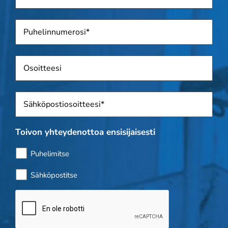
Puhelin
*
Osoite
Sposti
*
Toivon yhteydenottoa ensisijaisesti
Puhelimitse
Sähköpostitse
Bottitarkistus