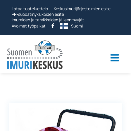
Ohita
Lataa tuoteluettelo
Keskusimurijärjestelmien esite
PP-suodatinyksiköiden esite
Imureiden ja tarvikkeiden jälleenmyyjät
Avoimet työpaikat
Suomi
Togg
Navi
Teollisuusimurit
Imurijärjestelmät
Muut tuotteet
Palvelut