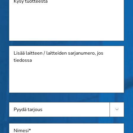
Lisää
laitteen
/
laitteiden
sarjanumero,
jos
tiedossa
Pyydä

tarjous
Nimi
*