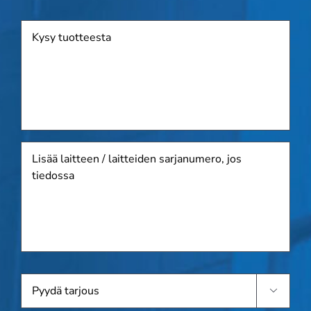
Tuote
Lisää
laitteen
/
laitteiden
sarjanumero,
jos
tiedossa
Pyydä

tarjous