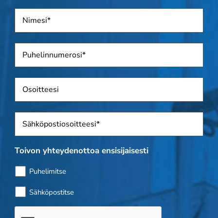
Nimi
*
Puhelin
*
Osoite
Sposti
*
Toivon yhteydenottoa ensisijaisesti
Puhelimitse
Sähköpostitse
Bottitarkistus