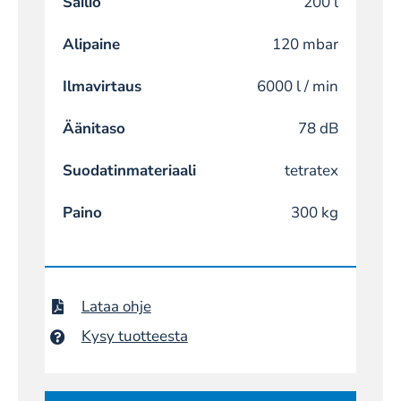
Säiliö
200 l
Alipaine
120 mbar
Ilmavirtaus
6000 l / min
Äänitaso
78 dB
Suodatinmateriaali
tetratex
Paino
300 kg
Lataa ohje
Kysy tuotteesta