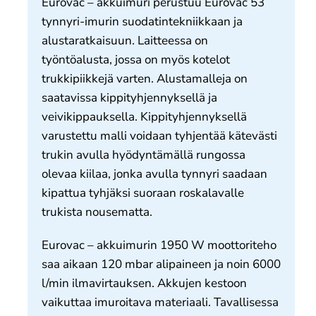
Eurovac – akkuimuri perustuu Eurovac 53
Meistä
tynnyri-imurin suodatintekniikkaan ja
Yhteystiedot
alustaratkaisuun. Laitteessa on
työntöalusta, jossa on myös kotelot
trukkipiikkejä varten. Alustamalleja on
saatavissa kippityhjennyksellä ja
veivikippauksella. Kippityhjennyksellä
varustettu malli voidaan tyhjentää kätevästi
trukin avulla hyödyntämällä rungossa
olevaa kiilaa, jonka avulla tynnyri saadaan
kipattua tyhjäksi suoraan roskalavalle
trukista nousematta.
Eurovac – akkuimurin 1950 W moottoriteho
saa aikaan 120 mbar alipaineen ja noin 6000
l/min ilmavirtauksen. Akkujen kestoon
vaikuttaa imuroitava materiaali. Tavallisessa