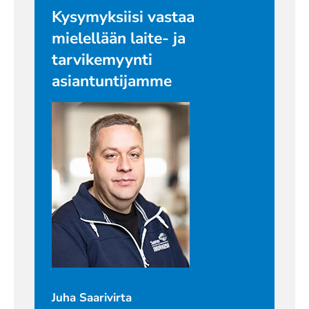
Kysymyksiisi vastaa
mielellään laite- ja
tarvikemyynti
asiantuntijamme
Juha Saarivirta