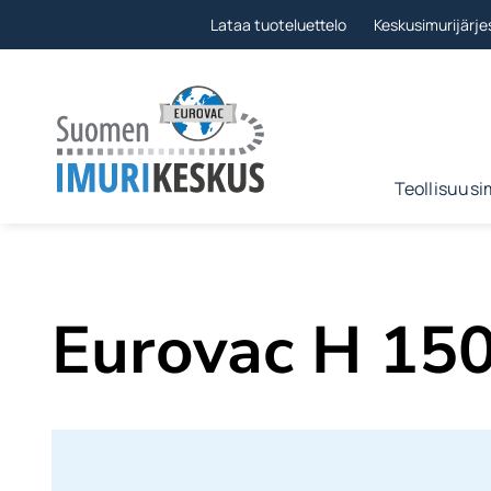
Ohita
Lataa tuoteluettelo
Keskusimurijärje
Teollisuusi
Eurovac H 150