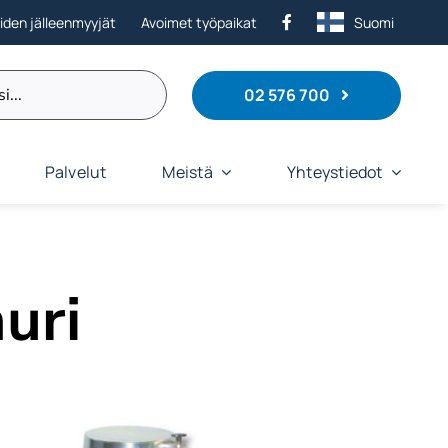
eiden jälleenmyyjät
Avoimet työpaikat
Suomi
02 576 700
Palvelut
Meistä
Yhteystiedot
uri