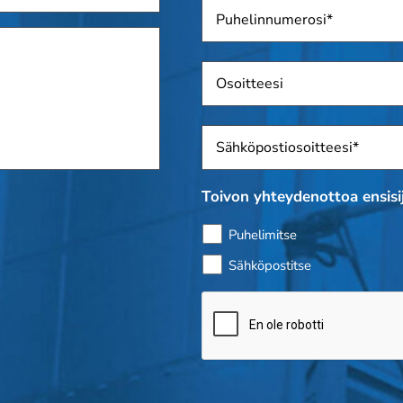
Puhelin
*
Osoite
Sposti
*
Toivon yhteydenottoa ensisij
Puhelimitse
Sähköpostitse
Bottitarkistus