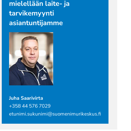
mielellään laite- ja
tarvikemyynti
asiantuntijamme
Juha Saarivirta
+358 44 576 7029
etunimi.sukunimi@suomenimurikeskus.fi