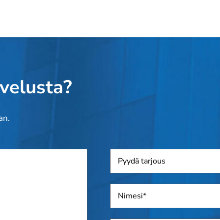
lvelusta?
an.
Pyydä
tarjous
Nimi
*