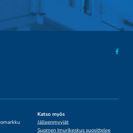
Katso myös
 Pomarkku
Jälleenmyyjät
Suomen Imurikeskus suosittelee