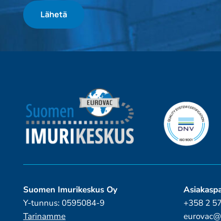
Suomen Imurikeskus Oy
Asiakaspa
Y-tunnus: 0595084-9
+358 2 5
Tarinamme
eurovac@