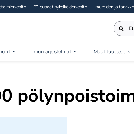
stelmien esite
PP-suodatinyksiköiden esite
Imureiden ja tarvikk
Etsi:
murit
Imurijärjestelmät
Muut tuotteet
0 pölynpoistoim