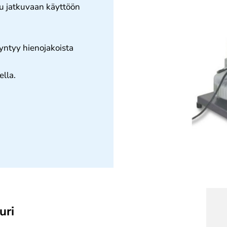
u jatkuvaan käyttöön
 syntyy hienojakoista
lla.
uri