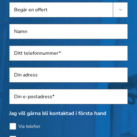
Begär

en
offert
Namn
*
Telefon
*
Adress
Sposti
*
Jag vill gärna bli kontaktad i första hand
Via telefon