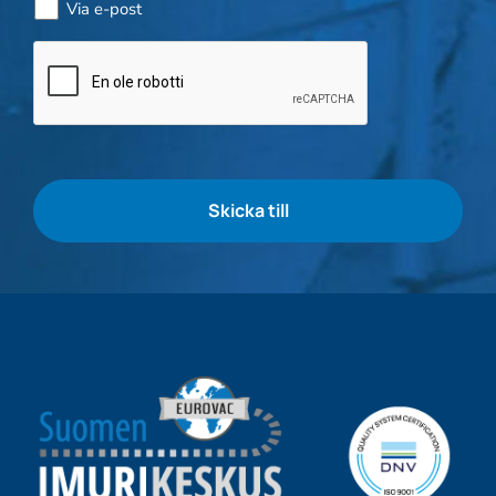
Via e-post
Kontroll
av
flaskor