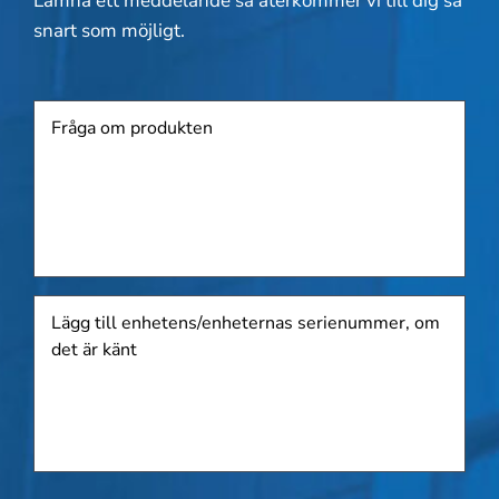
Lämna ett meddelande så återkommer vi till dig så
snart som möjligt.
Produkt
Lägg
till
enhetens/enheternas
serienummer,
om
det
är
känt