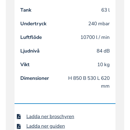
Tank
63 l
Undertryck
240 mbar
Luftflöde
10700 l / min
Ljudnivå
84 dB
Vikt
10 kg
Dimensioner
H 850 B 530 L 620
mm
Ladda ner broschyren
Ladda ner guiden