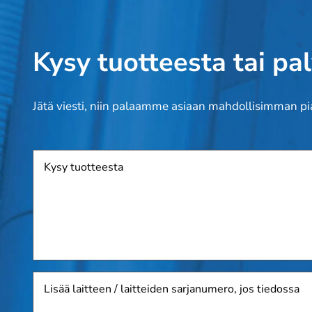
Kysy tuotteesta tai pa
Jätä viesti, niin palaamme asiaan mahdollisimman pi
Tuote
Lisää
laitteen
/