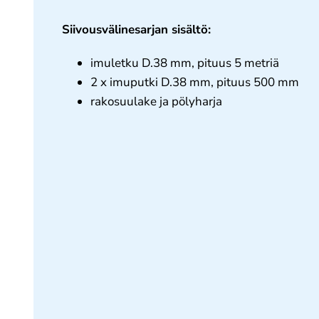
Siivousvälinesarjan sisältö:
imuletku D.38 mm, pituus 5 metriä
2 x imuputki D.38 mm, pituus 500 mm
rakosuulake ja pölyharja