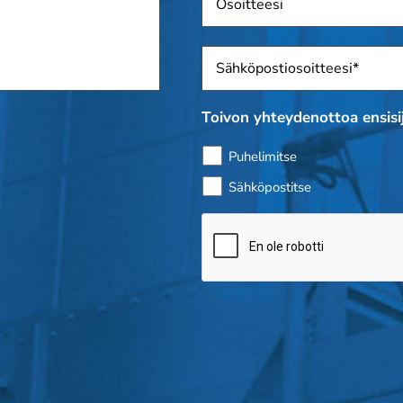
Sposti
*
Toivon yhteydenottoa ensisij
Puhelimitse
Sähköpostitse
Bottitarkistus