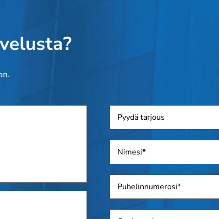
lvelusta?
an.
Pyydä
tarjous
Nimi
*
Puhelin
*
Osoite