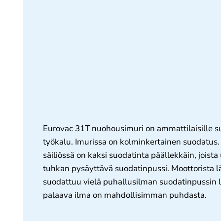
Eurovac 31T nuohousimuri on ammattilaisille s
työkalu. Imurissa on kolminkertainen suodatus.
säiliössä on kaksi suodatinta päällekkäin, joista
tuhkan pysäyttävä suodatinpussi. Moottorista l
suodattuu vielä puhallusilman suodatinpussin läp
palaava ilma on mahdollisimman puhdasta.