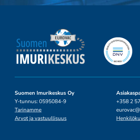
Suomen Imurikeskus Oy
Asiakaspa
Y-tunnus: 0595084-9
+358 2 5
Tarinamme
eurovac@
Arvot ja vastuullisuus
Henkilöku