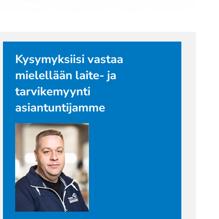
Kysymyksiisi vastaa
mielellään laite- ja
tarvikemyynti
asiantuntijamme