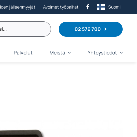
eiden jälleenmyyjät
Avoimet työpaikat
Suomi
02 576 700
Palvelut
Meistä
Yhteystiedot