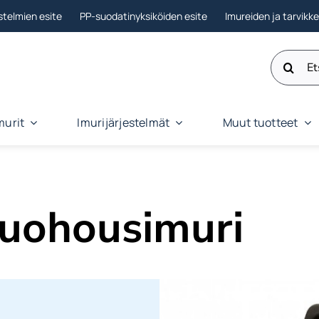
stelmien esite
PP-suodatinyksiköiden esite
Imureiden ja tarvikk
Etsi:
murit
Imurijärjestelmät
Muut tuotteet
nuohousimuri