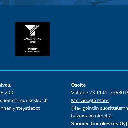
lvelu
Osoite
76 700
Valtatie 23 1141, 29630
suomenimurikeskus.fi
Kts. Google Maps
nnan yhteystiedot
(Navigointiin suosittelem
hakemaan nimellä:
Suomen Imurikeskus Oy)