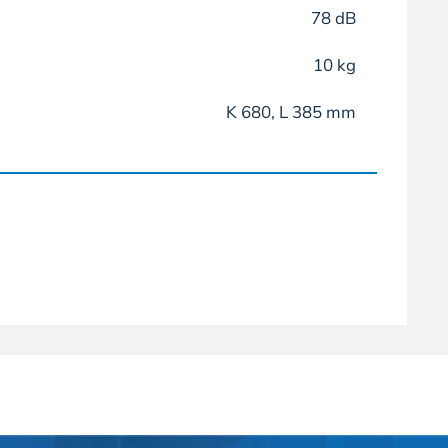
78 dB
10 kg
K 680, L 385 mm