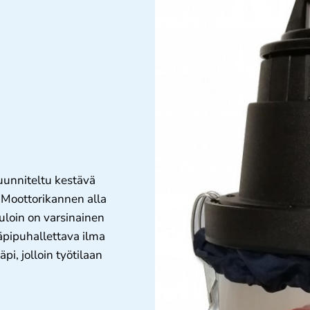
uunniteltu kestävä
 Moottorikannen alla
 uloin on varsinainen
äpipuhallettava ilma
i, jolloin työtilaan