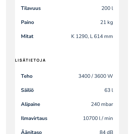
Tilavuus
200 l
Paino
21 kg
Mitat
K 1290, L 614 mm
LISÄTIETOJA
Teho
3400 / 3600 W
Säiliö
63 l
Alipaine
240 mbar
Ilmavirtaus
10700 l / min
Äänitaso
84 dB