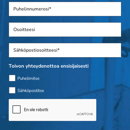
Puhelin
*
Osoite
Sposti
*
Toivon yhteydenottoa ensisijaisesti
Puhelimitse
Sähköpostitse
Bottitarkistus