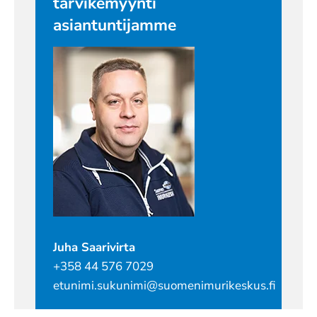
tarvikemyynti
asiantuntijamme
Juha Saarivirta
+358 44 576 7029
etunimi.sukunimi@suomenimurikeskus.fi