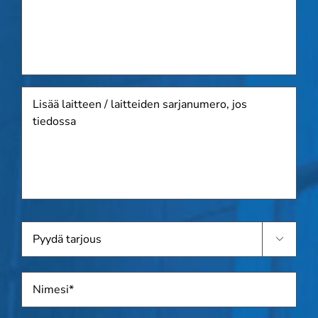
Lisää
laitteen
/
laitteiden
sarjanumero,
jos
tiedossa
Pyydä

tarjous
Nimi
*