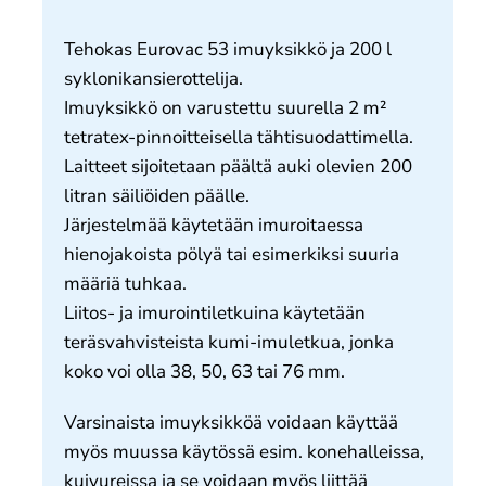
Meistä
Tehokas Eurovac 53 imuyksikkö ja 200 l
Yhteystiedot
syklonikansierottelija.
Imuyksikkö on varustettu suurella 2 m²
tetratex-pinnoitteisella tähtisuodattimella.
Laitteet sijoitetaan päältä auki olevien 200
litran säiliöiden päälle.
Järjestelmää käytetään imuroitaessa
hienojakoista pölyä tai esimerkiksi suuria
määriä tuhkaa.
Liitos- ja imurointiletkuina käytetään
teräsvahvisteista kumi-imuletkua, jonka
koko voi olla 38, 50, 63 tai 76 mm.
Varsinaista imuyksikköä voidaan käyttää
myös muussa käytössä esim. konehalleissa,
kuivureissa ja se voidaan myös liittää