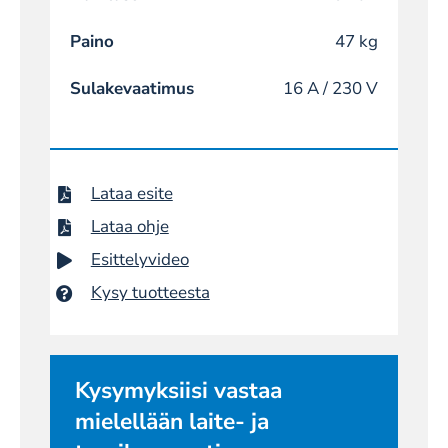
Paino
47 kg
Sulakevaatimus
16 A / 230 V
Lataa esite
Lataa ohje
Esittelyvideo
Kysy tuotteesta
Kysymyksiisi vastaa
mielellään laite- ja