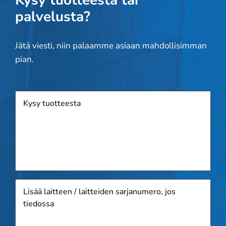
Kysy tuotteesta tai
palvelusta?
Jätä viesti, niin palaamme asiaan mahdollisimman
pian.
Tuote
Lisää
laitteen
/
laitteiden