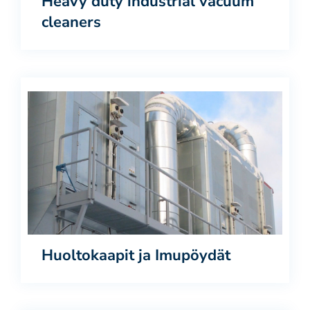
Heavy duty industrial vacuum
cleaners
Huoltokaapit ja Imupöydät