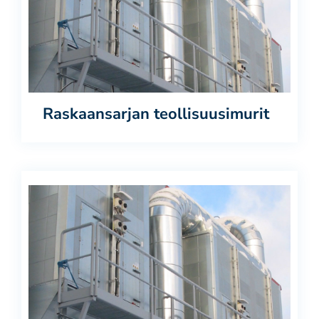
Meistä
Yhteystiedot
Raskaansarjan teollisuusimurit