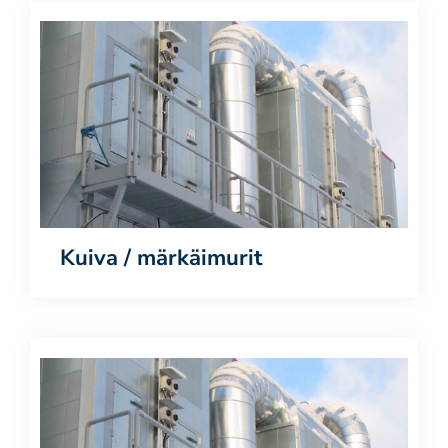
Kuiva / märkäimurit