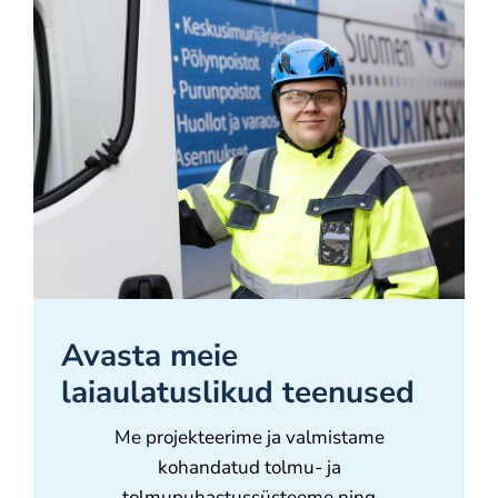
Avasta meie
laiaulatuslikud teenused
Me projekteerime ja valmistame
kohandatud tolmu- ja
tolmupuhastussüsteeme ning