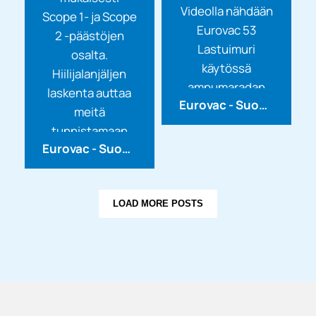
Videolla nähdään
Scope 1- ja Scope
Eurovac 53
2 -päästöjen
Lastuimuri
osalta.
käytössä
Hiilijalanjäljen
ampumaradan
laskenta auttaa
Eurovac - Suomen Imurikeskus Oy
luotiloukkujen
meitä
tyhjennyksessä...
tunnistamaan
Eurovac - Suomen Imurikeskus Oy
toimintamme
merkittävimmät...
LOAD MORE POSTS