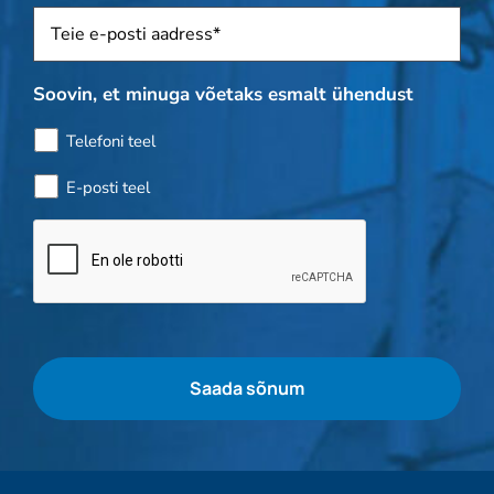
Sposti
*
Soovin, et minuga võetaks esmalt ühendust
Telefoni teel
E-posti teel
Pudelikontroll