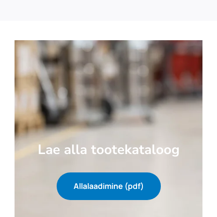
Lae alla tootekataloog
Allalaadimine (pdf)