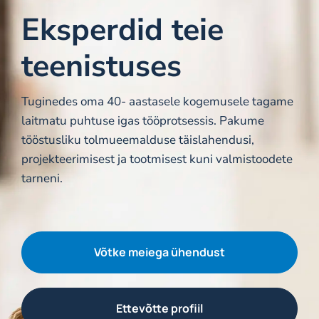
Meie kohta
Eksperdid teie
Kontakt
teenistuses
Tuginedes oma 40- aastasele kogemusele tagame
laitmatu puhtuse igas tööprotsessis. Pakume
tööstusliku tolmueemalduse täislahendusi,
projekteerimisest ja tootmisest kuni valmistoodete
tarneni.
Võtke meiega ühendust
Ettevõtte profiil