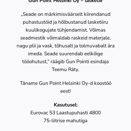
Gun Point Helsinki Oy – lasketiir
„Seade on märkimisväärselt kiirendanud
puhastustöid ja hõlbustanud lasketiiru
kuulikogujate tühjendamist. Võimas
seadmestik võimaldab raskeid materjale,
nagu plii ja vask, tõhusalt ja tolmuvabalt ära
imeda. Seade suurendab eelkõige
tööohutust,“ räägib Gun Pointi esindaja
Teemu Räty.
Täname Gun Point Helsinki Oy-d koostöö
eest!
Kasutusel:
Eurovac 53 Laastupuhasti 4800
75-liitrise mahutiga