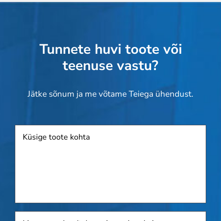
Tunnete huvi toote või
teenuse vastu?
Jätke sõnum ja me võtame Teiega ühendust.
Toode
Lisage