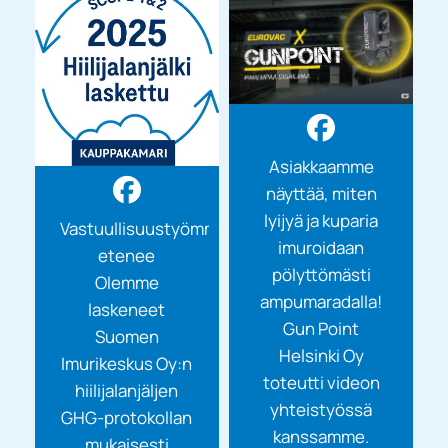
luonnosta ja...
Asiakkaamme
näyttää, miten
lyijyä ja kuparia
Vastuullisuustyömme
imuroidaan
etenee
pölyttömästi
Olemme
ampumaradalla!
laskeneet
Gun Point
Suomen
Helsinki Oy
Imurikeskus Oy:n
toteutti videon
hiilijalanjäljen
yhteistyössä
GHG-protokollan
kanssamme.
mukaisesti