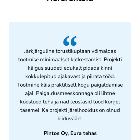
Järkjärguline torustikuplaan võimaldas
tootmise minimaalset katkestamist. Projekti
käigus suudeti edukalt pidada kinni
kokkulepitud ajakavast ja piirata tööd.
Tootmine käis praktiliselt kogu paigaldamise
ajal. Paigaldusmeeskonnaga oli lihtne
koostööd teha ja nad teostasid tööd kõrgel
tasemel. Ka projekti järelhooldus on olnud
kiiduväärt.
Pintos Oy, Eura tehas