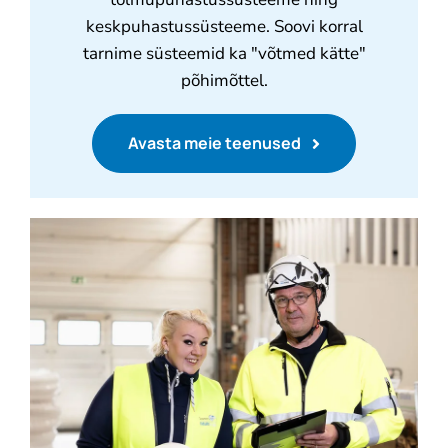
keskpuhastussüsteeme. Soovi korral
tarnime süsteemid ka "võtmed kätte"
põhimõttel.
Avasta meie teenused