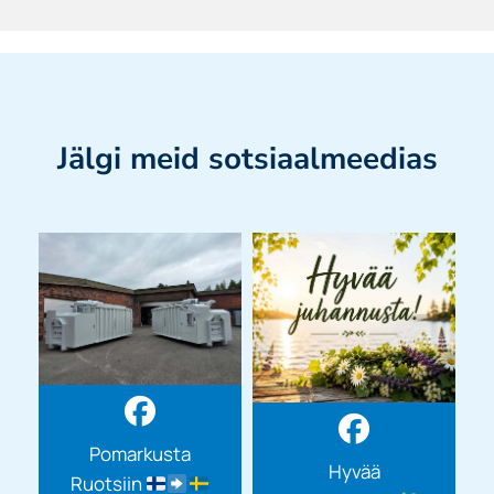
Jälgi meid sotsiaalmeedias
Pomarkusta
Hyvää
Ruotsiin