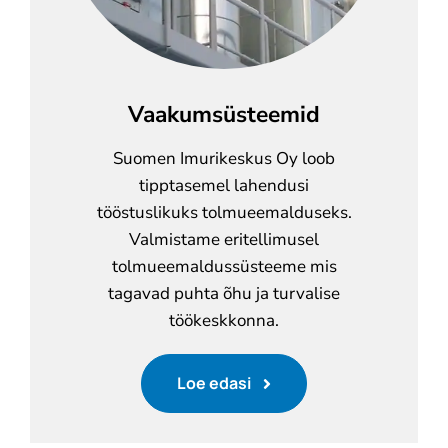
Vaakumsüsteemid
Suomen Imurikeskus Oy loob
tipptasemel lahendusi
tööstuslikuks tolmueemalduseks.
Valmistame eritellimusel
tolmueemaldussüsteeme mis
tagavad puhta õhu ja turvalise
töökeskkonna.
Loe edasi