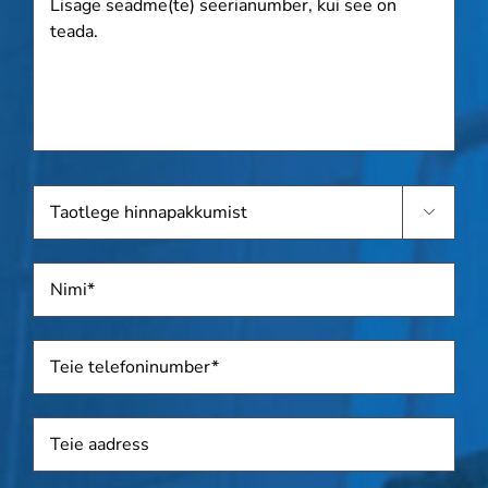
seadme(te)
seerianumber,
kui
see
on
teada.
Taotlege

hinnapakkumist
Nimi
*
Telefon
*
Aadress