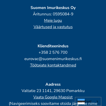
Suomen Imurikeskus Oy
Äritunnus: 0595084-9
Meie lugu
Väärtused ja vastutus
Klienditeenindus
+358 2 576 700
eurovac@suomenimurikeskus.fi
Töötajate kontaktandmed
Aadress
Valtatie 23 1141, 29630 Pomarkku
Vaata Google Mapsist
Eesti
(Navigeerimiseks soovitame otsida järgmise nime