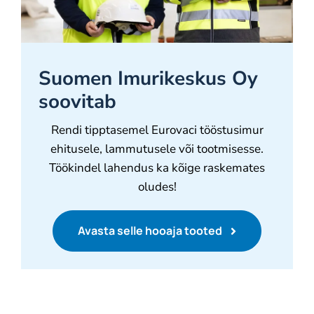
Suomen Imurikeskus Oy
soovitab
Rendi tipptasemel Eurovaci tööstusimur
ehitusele, lammutusele või tootmisesse.
Töökindel lahendus ka kõige raskemates
oludes!
Avasta selle hooaja tooted