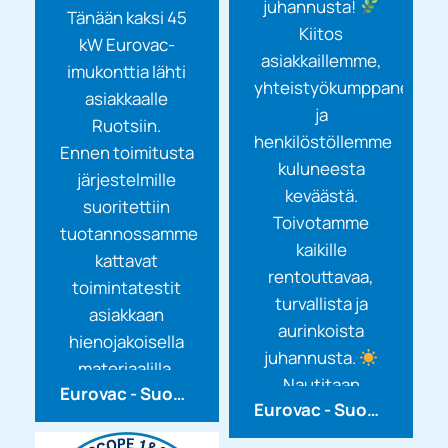
juhannusta!
Tänään kaksi 45
Kiitos
kW Eurovac-
asiakkaillemme,
imukonttia lähti
yhteistyökumppaneille
asiakkaalle
ja
Ruotsiin.
henkilöstöllemme
Ennen toimitusta
kuluneesta
järjestelmille
keväästä.
suoritettiin
Toivotamme
tuotannossamme
kaikille
kattavat
rentouttavaa,
toimintatestit
turvallista ja
asiakkaan
aurinkoista
hienojakoisella
juhannusta.
materiaalilla.
Nautitaan
Eurovac - Suomen Imurikeskus Oy
Näin...
Eurovac - Suomen Imurikeskus Oy
Suomen kesän
valosta,