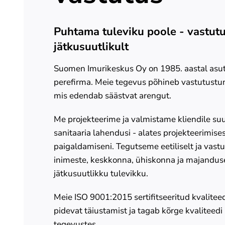
Puhtama tuleviku poole - vastutu
jätkusuutlikult
Suomen Imurikeskus Oy on 1985. aastal as
perefirma. Meie tegevus põhineb vastutustun
mis edendab säästvat arengut.
Me projekteerime ja valmistame kliendile su
sanitaaria lahendusi - alates projekteerimise
paigaldamiseni. Tegutseme eetiliselt ja vast
inimeste, keskkonna, ühiskonna ja majanduse
jätkusuutlikku tulevikku.
Meie ISO 9001:2015 sertifitseeritud kvalitee
pidevat täiustamist ja tagab kõrge kvaliteedi
tegevustes.