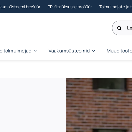
akumsüsteemi brošüür
PP-filtriüksuste brošüür
Tolmuimejate ja 
Otsi:
ud tolmuimejad
Vaakumsüsteemid
Muud toot