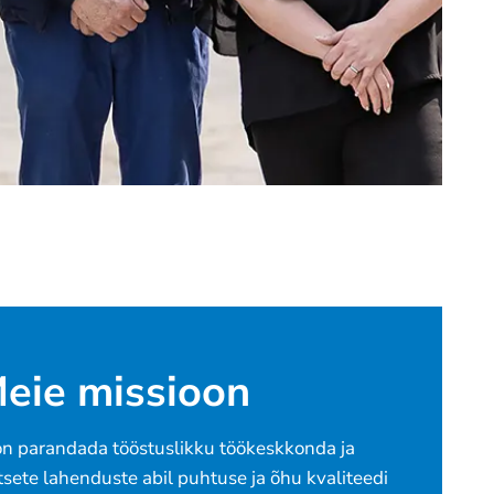
eie missioon
on parandada tööstuslikku töökeskkonda ja
tsete lahenduste abil puhtuse ja õhu kvaliteedi