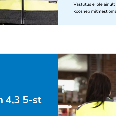
Vastutus ei ole ainult
koosneb mitmest oma
 4,3 5-st