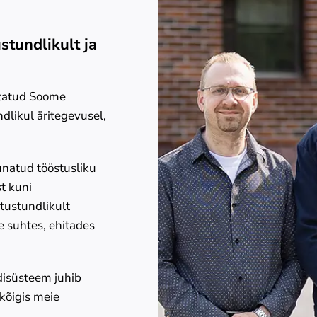
stundlikult ja
utatud Soome
dlikul äritegevusel,
unatud tööstusliku
st kuni
utustundlikult
 suhtes, ehitades
disüsteem juhib
 kõigis meie