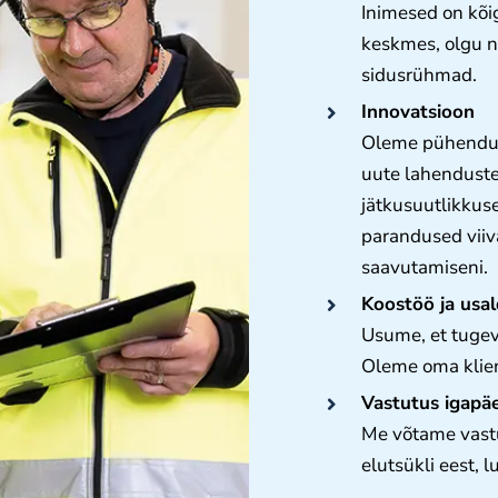
Inimesed on kõi
keskmes, olgu na
sidusrühmad.
Innovatsioon
Oleme pühendunu
uute lahenduste 
jätkusuutlikkus
parandused viiv
saavutamiseni.
Koostöö ja usa
Usume, et tugev
Oleme oma klient
Vastutus igapä
Me võtame vastu
elutsükli eest, 