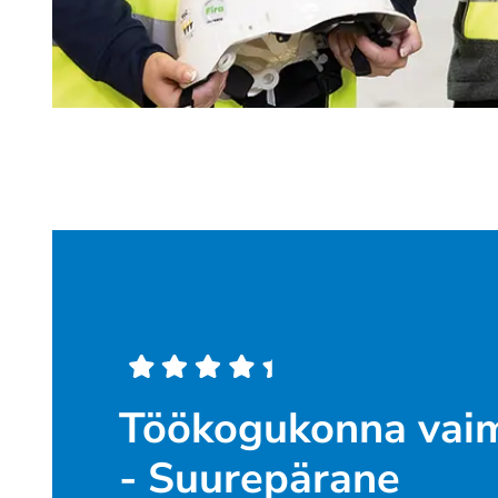
Töökogukonna vaim
- Suurepärane