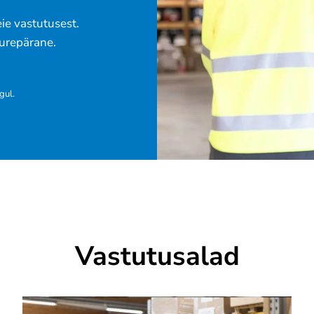
ie vastutusest.
uurepärane.
gul.
Vastutusalad