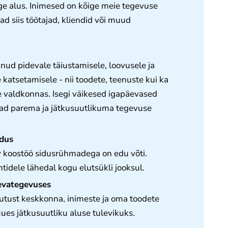
ge alus. Inimesed on kõige meie tegevuse
d siis töötajad, kliendid või muud
d pidevale täiustamisele, loovusele ja
katsetamisele - nii toodete, teenuste kui ka
e valdkonnas. Isegi väikesed igapäevased
ad parema ja jätkusuutlikuma tegevuse
ldus
 koostöö sidusrühmadega on edu võti.
idele lähedal kogu elutsükli jooksul.
evategevuses
tust keskkonna, inimeste ja oma toodete
luues jätkusuutliku aluse tulevikuks.