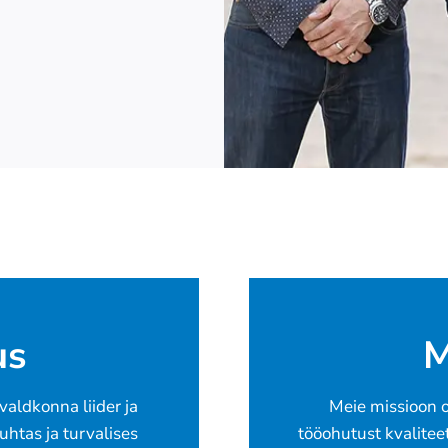
us
M
aldkonna liider ja
Meie missioon 
uhtas ja turvalises
tööohutust kvalitee