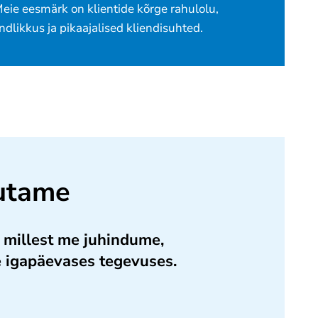
eie eesmärk on klientide kõrge rahulolu,
dlikkus ja pikaajalised kliendisuhted.
utame
 millest me juhindume,
 igapäevases tegevuses.