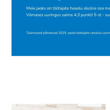
Meie jaoks on töötajate heaolu oluline osa me
Viimases uuringus saime 4,3 punkti 5-st - s
Tulemused põhinevad 2025. aasta töötajate rahulolu uurin