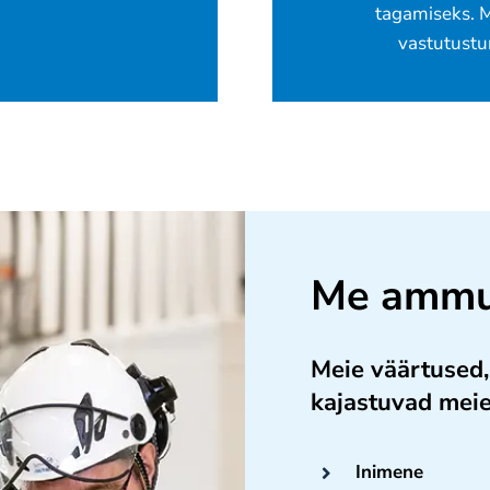
tagamiseks. M
vastutustun
Me amm
Meie väärtused,
kajastuvad meie
Inimene