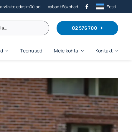
tarvikute edasimüüjad
Vabad töökohad
Eesti
02 576 700
ed
Teenused
Meie kohta
Kontakt