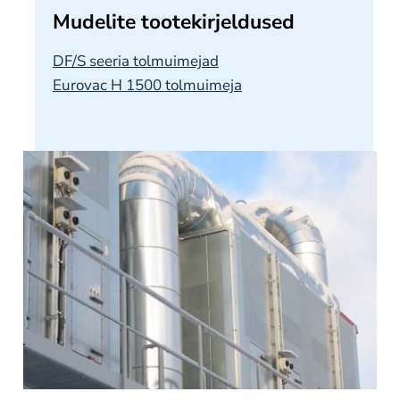
Mudelite tootekirjeldused
Meie kohta
DF/S seeria tolmuimejad
Kontakt
Eurovac H 1500 tolmuimeja