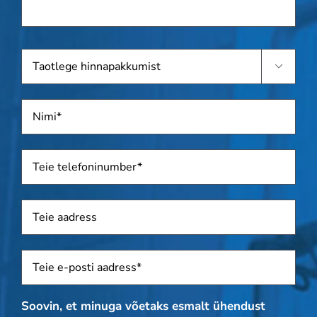
teada.
Taotlege

hinnapakkumist
Nimi
*
Telefon
*
Aadress
Sposti
*
Soovin, et minuga võetaks esmalt ühendust