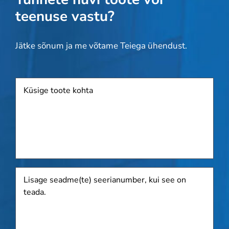
teenuse vastu?
Jätke sõnum ja me võtame Teiega ühendust.
Toode
Lisage
seadme(te)
seerianumber,
kui
see
on