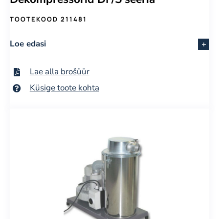
TOOTEKOOD 211481
Loe edasi
Lae alla brošüür
Küsige toote kohta