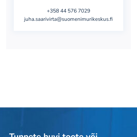
+358 44 576 7029
juha.saarivirta@suomenimurikeskus.fi
Tunnete huvi toote või