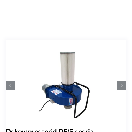
Dekompressorid DF/S seeria