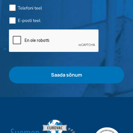
Telefoni teel
E-posti teel
Pudelikontroll