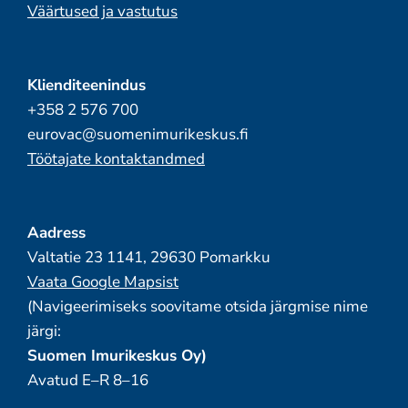
Väärtused ja vastutus
Klienditeenindus
+358 2 576 700
eurovac@suomenimurikeskus.fi
Töötajate kontaktandmed
Aadress
Valtatie 23 1141, 29630 Pomarkku
Vaata Google Mapsist
(Navigeerimiseks soovitame otsida järgmise nime
järgi:
Suomen Imurikeskus Oy)
Avatud E–R 8–16