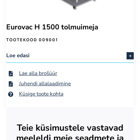
Eurovac H 1500 tolmuimeja
TOOTEKOOD 009001
Loe edasi
Lae alla brošüür
Juhendi allalaadimine
Küsige toote kohta
Teie küsimustele vastavad
meeleldi meie seadmete ja