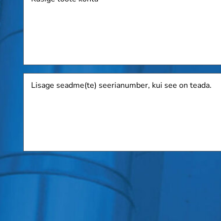
Lisage
seadme(te)
seerianumber,
kui
see
on
teada.