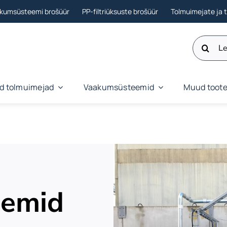
akumsüsteemi brošüür
PP-filtriüksuste brošüür
Tolmuimejate ja 
Otsi:
ud tolmuimejad
Vaakumsüsteemid
Muud toot
eemid