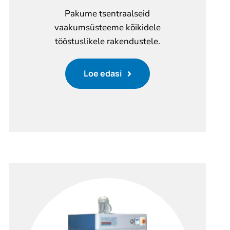
Pakume tsentraalseid
vaakumsüsteeme kõikidele
tööstuslikele rakendustele.
Loe edasi