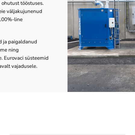
ohutust tööstuses.
ie väljakujunenud
 100%-line
d ja paigaldanud
eme ning
e. Eurovaci süsteemid
avalt vajadusele.