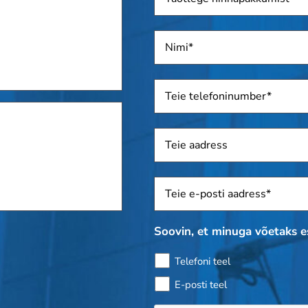
hinnapakkumist
Nimi
*
Telefon
*
Aadress
Sposti
*
Soovin, et minuga võetaks 
Telefoni teel
E-posti teel