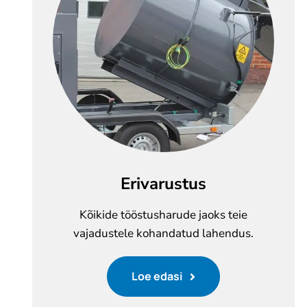
Erivarustus
Kõikide tööstusharude jaoks teie
vajadustele kohandatud lahendus.
Loe edasi