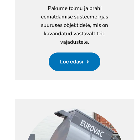
Pakume tolmu ja prahi
eemaldamise süsteeme igas
suuruses objektidele, mis on
kavandatud vastavalt teie
vajadustele.
Loe edasi