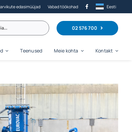
tarvikute edasimüüjad
Vabad töökohad
Eesti
02 576 700
ed
Teenused
Meie kohta
Kontakt