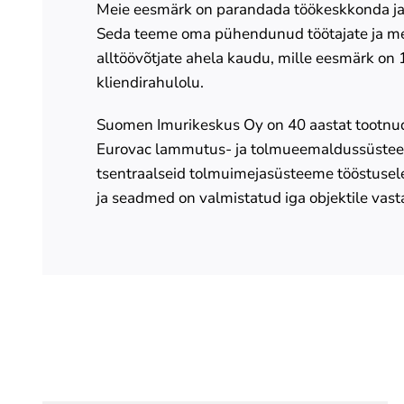
Meie eesmärk on parandada töökeskkonda ja 
Seda teeme oma pühendunud töötajate ja me
alltöövõtjate ahela kaudu, mille eesmärk on
kliendirahulolu.
Suomen Imurikeskus Oy on 40 aastat tootnu
Eurovac lammutus- ja tolmueemaldussüste
tsentraalseid tolmuimejasüsteeme tööstusel
ja seadmed on valmistatud iga objektile vast