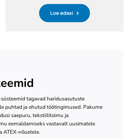
Loe edasi
teemid
süsteemid tagavad haridusasutuste
dele puhtad ja ohutud töötingimused. Pakume
usi saepuru, tekstiilitolmu ja
lmu eemaldamiseks vastavalt uusimatele
ja ATEX-nõuetele.