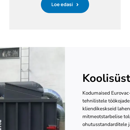
Loe edasi
Koolisüs
Kodumaised Eurovac-
tehnilistele töökoja
kliendikeskseid lahend
mitmeotstarbelise to
ohutusstandarditele 