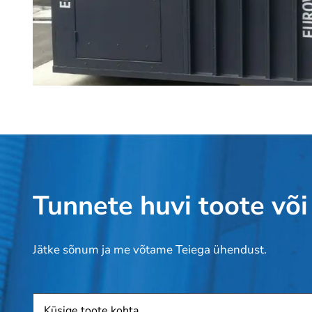
Tunnete huvi toote või
Jätke sõnum ja me võtame Teiega ühendust.
Toode