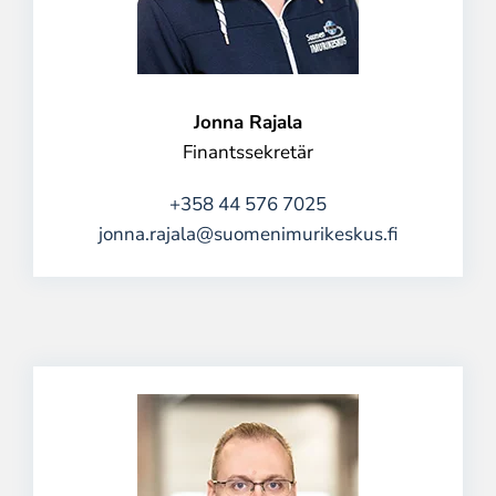
Jonna Rajala
Finantssekretär
+358 44 576 7025
jonna.rajala@suomenimurikeskus.fi