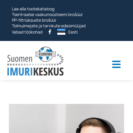
Hüppa
Lae alla tootekataloog
edasi
Tsentraalse vaakumsüsteemi brošüür
PP-filtriüksuste brošüür
Tolmuimejate ja tarvikute edasimüüjad
Vabad töökohad
Eesti
Togg
navi
Tööstuslikud tolmuimejad
Vaakumsüsteemid
Muud tooted
Teenused