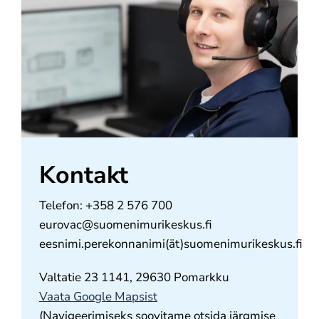
Meie kohta
Kontakt
Kontakt
Telefon: +358 2 576 700
eurovac@suomenimurikeskus.fi
eesnimi.perekonnanimi(ät)suomenimurikeskus.fi
Valtatie 23 1141, 29630 Pomarkku
Vaata Google Mapsist
(Navigeerimiseks soovitame otsida järgmise