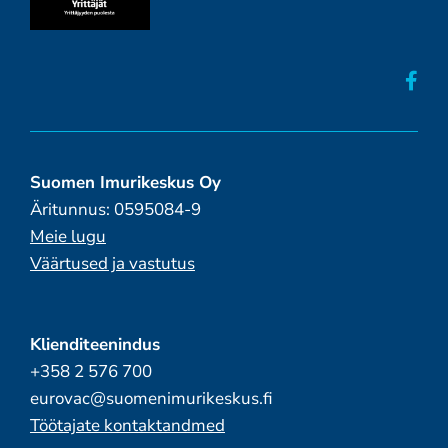
Suomen Imurikeskus Oy
Äritunnus: 0595084-9
Meie lugu
Väärtused ja vastutus
Klienditeenindus
+358 2 576 700
eurovac@suomenimurikeskus.fi
Töötajate kontaktandmed