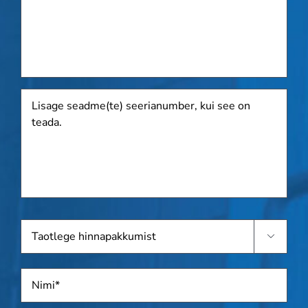
Lisage
seadme(te)
seerianumber,
kui
see
on
teada.
Taotlege

hinnapakkumist
Nimi
*