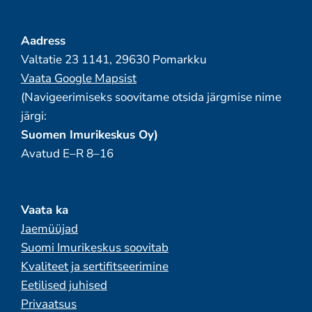
Aadress
Valtatie 23 1141, 29630 Pomarkku
Vaata Google Mapsist
(Navigeerimiseks soovitame otsida järgmise nime
järgi:
Suomen Imurikeskus Oy)
Avatud E–R 8–16
Vaata ka
Jaemüüjad
Suomi Imurikeskus soovitab
Kvaliteet ja sertifitseerimine
Eetilised juhised
Privaatsus