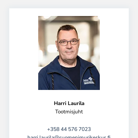
Harri Laurila
Tootmisjuht
+358 44 576 7023
harri.laurila@suomenimurikeskus.fi