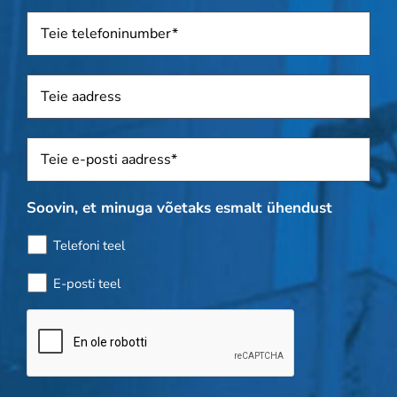
Telefon
*
Aadress
Sposti
*
Soovin, et minuga võetaks esmalt ühendust
Telefoni teel
E-posti teel
Pudelikontroll