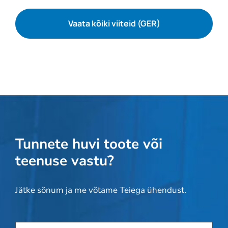
Vaata kõiki viiteid (GER)
Tunnete huvi toote või
teenuse vastu?
Jätke sõnum ja me võtame Teiega ühendust.
Toode