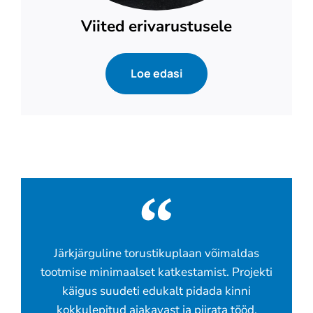
Viited erivarustusele
Loe edasi
Järkjärguline torustikuplaan võimaldas
tootmise minimaalset katkestamist. Projekti
käigus suudeti edukalt pidada kinni
kokkulepitud ajakavast ja piirata tööd.