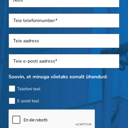
Telefon
*
Aadress
Sposti
*
Soovin, et minuga võetaks esmalt ühendust
Telefoni teel
E-posti teel
Pudelikontroll