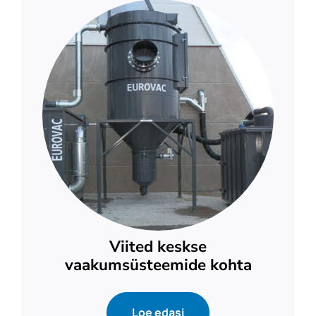
Meie kohta
Kontakt
Viited keskse
vaakumsüsteemide kohta
Loe edasi