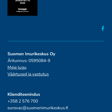
Suomen Imurikeskus Oy
Äritunnus: 0595084-9
Meie lugu
Väärtused ja vastutus
Klienditeenindus
+358 2 576 700
eurovac@suomenimurikeskus.fi