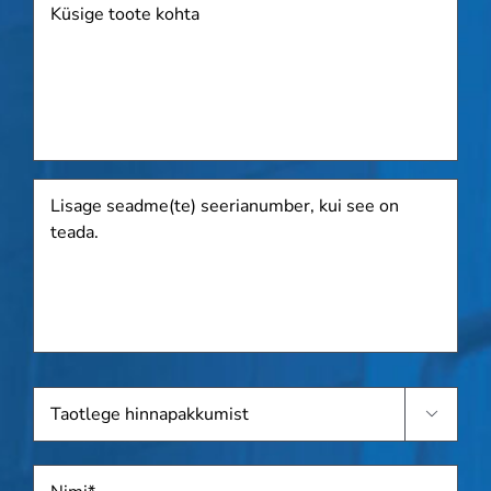
Lisage
seadme(te)
seerianumber,
kui
see
on
teada.
Taotlege

hinnapakkumist
Nimi
*