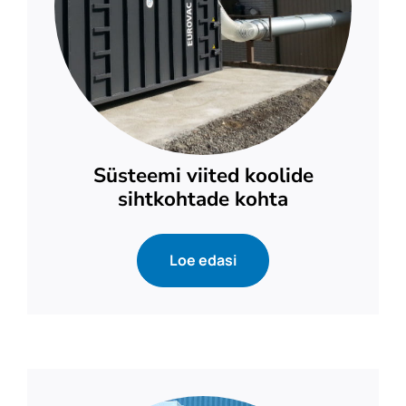
Süsteemi viited koolide
sihtkohtade kohta
Loe edasi