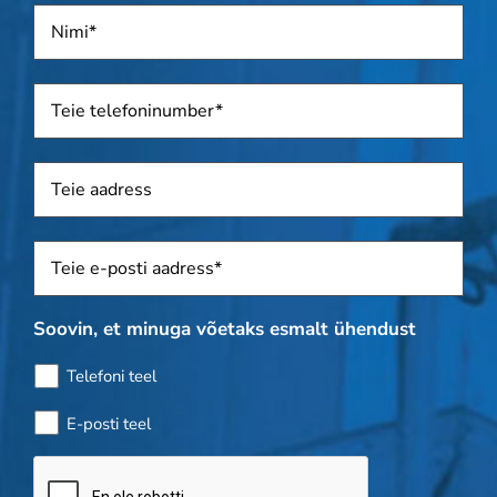
Nimi
*
Telefon
*
Aadress
Sposti
*
Soovin, et minuga võetaks esmalt ühendust
Telefoni teel
E-posti teel
Pudelikontroll