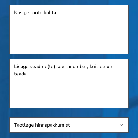
Toode
Lisage
seadme(te)
seerianumber,
kui
see
on
teada.
Taotlege

hinnapakkumist