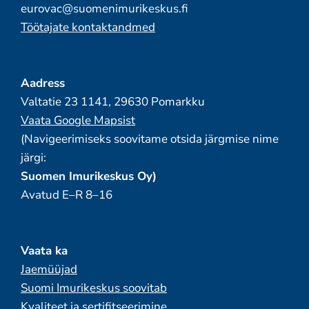
eurovac@suomenimurikeskus.fi
Töötajate kontaktandmed
Aadress
Valtatie 23 1141, 29630 Pomarkku
Vaata Google Mapsist
(Navigeerimiseks soovitame otsida järgmise nime
järgi:
Suomen Imurikeskus Oy)
Avatud E–R 8–16
Vaata ka
Jaemüüjad
Suomi Imurikeskus soovitab
Kvaliteet ja sertifitseerimine