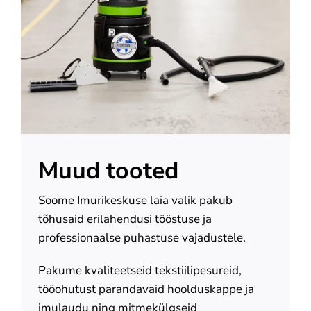
Meie kohta
Kontakt
Muud tooted
Soome Imurikeskuse laia valik pakub
tõhusaid erilahendusi tööstuse ja
professionaalse puhastuse vajadustele.
Pakume kvaliteetseid tekstiilipesureid,
tööohutust parandavaid hoolduskappe ja
imulaudu ning mitmekülgseid