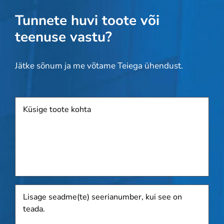
Tunnete huvi toote või
teenuse vastu?
Jätke sõnum ja me võtame Teiega ühendust.
Toode
Lisage
seadme(te)
seerianumber,
kui