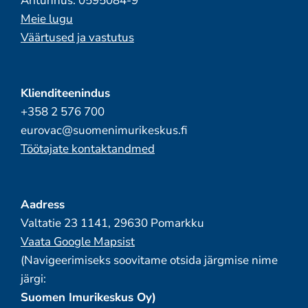
Äritunnus: 0595084-9
Meie lugu
Väärtused ja vastutus
Klienditeenindus
+358 2 576 700
eurovac@suomenimurikeskus.fi
Töötajate kontaktandmed
Aadress
Valtatie 23 1141, 29630 Pomarkku
Vaata Google Mapsist
(Navigeerimiseks soovitame otsida järgmise nime
järgi:
Suomen Imurikeskus Oy)