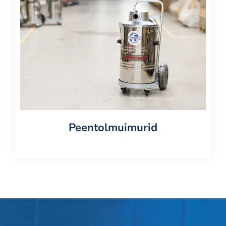
Meie kohta
Kontakt
Peentolmuimurid