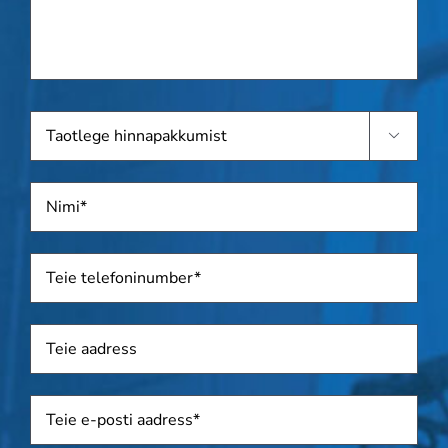
see
on
teada.
Taotlege

hinnapakkumist
Nimi
*
Telefon
*
Aadress
Sposti
*