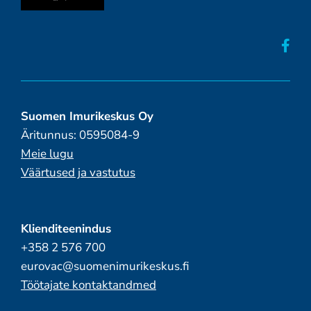
Suomen Imurikeskus Oy
Äritunnus: 0595084-9
Meie lugu
Väärtused ja vastutus
Klienditeenindus
+358 2 576 700
eurovac@suomenimurikeskus.fi
Töötajate kontaktandmed