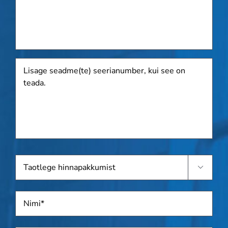
Lisage
seadme(te)
seerianumber,
kui
see
on
teada.
Taotlege

hinnapakkumist
Nimi
*