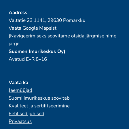
Aadress
Valtatie 23 1141, 29630 Pomarkku
Vaata Google Mapsist
(Navigeerimiseks soovitame otsida järgmise nime
järgi:
Suomen Imurikeskus Oy)
Avatud E–R 8–16
Vaata ka
Jaemüüjad
Suomi Imurikeskus soovitab
Kvaliteet ja sertifitseerimine
Eetilised juhised
Privaatsus