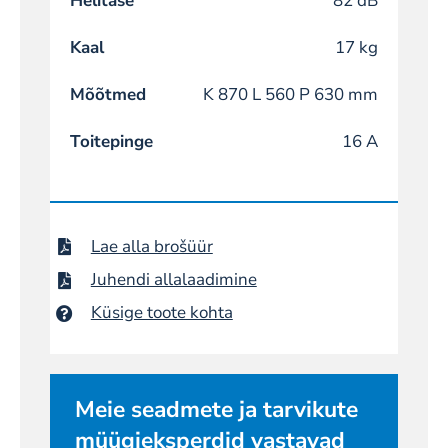
Helitase
82 dB
Kaal
17 kg
Mõõtmed
K 870 L 560 P 630 mm
Toitepinge
16 A
Lae alla brošüür
Juhendi allalaadimine
Küsige toote kohta
Meie seadmete ja tarvikute
müügieksperdid vastavad