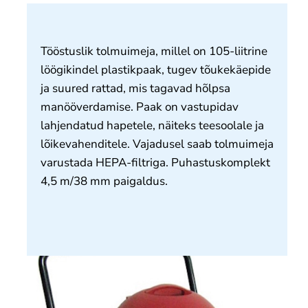
Meie kohta
Kontakt
Tööstuslik tolmuimeja, millel on 105-liitrine
löögikindel plastikpaak, tugev tõukekäepide
ja suured rattad, mis tagavad hõlpsa
manööverdamise. Paak on vastupidav
lahjendatud hapetele, näiteks teesoolale ja
lõikevahenditele. Vajadusel saab tolmuimeja
varustada HEPA-filtriga. Puhastuskomplekt
4,5 m/38 mm paigaldus.