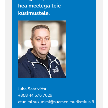
hea meelega teie
küsimustele.
Juha Saarivirta
+358 44 576 7029
etunimi.sukunimi@suomenimurikeskus.fi