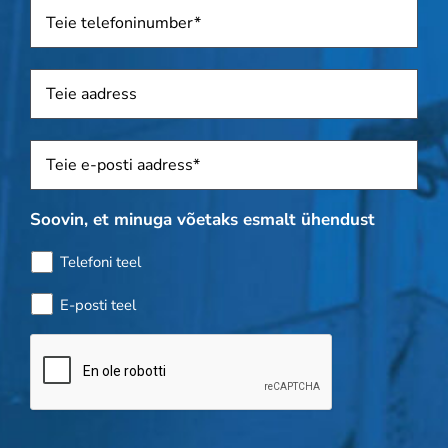
Telefon
*
Aadress
Sposti
*
Soovin, et minuga võetaks esmalt ühendust
Telefoni teel
E-posti teel
Pudelikontroll