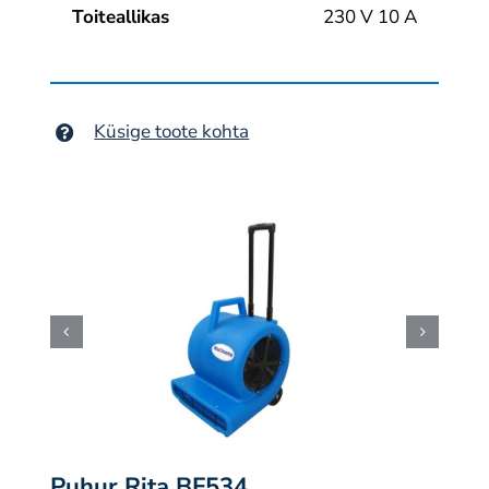
Toiteallikas
230 V 10 A
Küsige toote kohta
Puhur Rita BF534