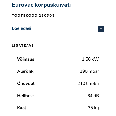
Eurovac korpuskuivati
TOOTEKOOD 250303
Loe edasi
LISATEAVE
Võimsus
1,50 kW
Alarõhk
190 mbar
Õhuvool
210 l m3/h
Helitase
64 dB
Kaal
35 kg