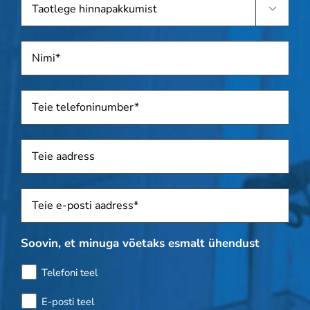

hinnapakkumist
Nimi
*
Telefon
*
Aadress
Sposti
*
Soovin, et minuga võetaks esmalt ühendust
Telefoni teel
E-posti teel