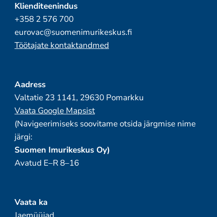
Klienditeenindus
+358 2 576 700
eurovac@suomenimurikeskus.fi
Töötajate kontaktandmed
Aadress
Valtatie 23 1141, 29630 Pomarkku
Vaata Google Mapsist
(Navigeerimiseks soovitame otsida järgmise nime
järgi:
Suomen Imurikeskus Oy)
Avatud E–R 8–16
Vaata ka
Jaemüüjad