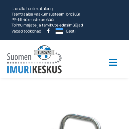
Hüppa
Lae alla tootekataloog
edasi
Tsentraalse vaakumsüsteemi brošüür
PP-filtriüksuste brošüür
Tolmuimejate ja tarvikute edasimüüjad
Vabad töökohad
Eesti
Togg
navi
Tööstuslikud tolmuimejad
Vaakumsüsteemid
Muud tooted
Teenused