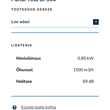
TOOTEKOOD 009029
Loe edasi
LISATEAVE
Nimivõimsus
0,85 kW
Õhuvool
1500 m3/h
Helitase
69 dB
Küsige toote kohta