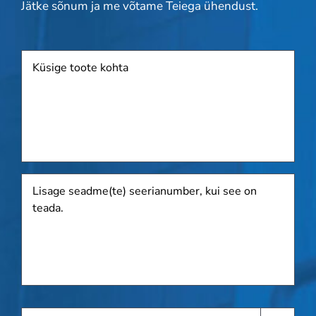
Jätke sõnum ja me võtame Teiega ühendust.
Toode
Lisage
seadme(te)
seerianumber,
kui
see
on
teada.
Taotlege