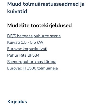
Muud tolmuärastusseadmed ja
kuivatid
Mudelite tootekirjeldused
DF/S heitgaasipuhurite seeria
Kuivati 1,5 - 5,5 kW
Eurovac korpuskuivati
Puhur Rita BF534
Saepurupuhur koos käruga
Eurovac H 1500 tolmuimeja
Kirjeldus