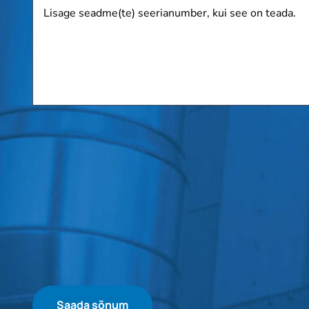
Lisage
seadme(te)
seerianumber,
kui
see
on
teada.