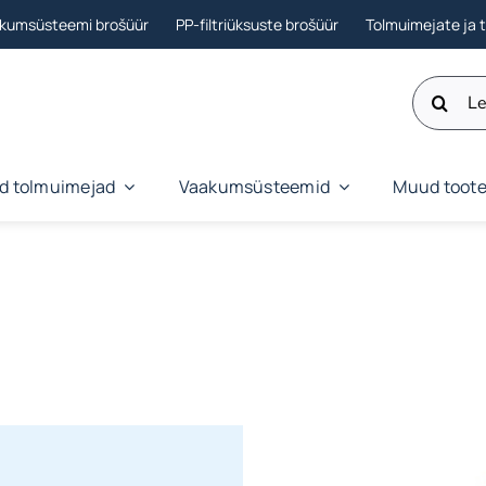
akumsüsteemi brošüür
PP-filtriüksuste brošüür
Tolmuimejate ja 
Otsi:
ud tolmuimejad
Vaakumsüsteemid
Muud toot