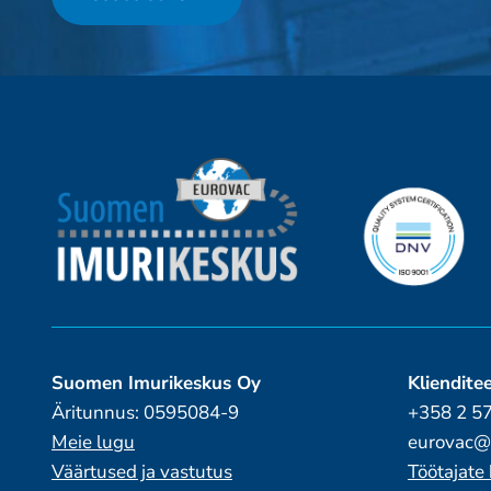
Suomen Imurikeskus Oy
Kliendite
Äritunnus: 0595084-9
+358 2 5
Meie lugu
eurovac@
Väärtused ja vastutus
Töötajat