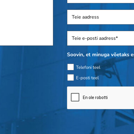
Aadress
Sposti
*
Soovin, et minuga võetaks 
Telefoni teel
E-posti teel
Pudelikontroll