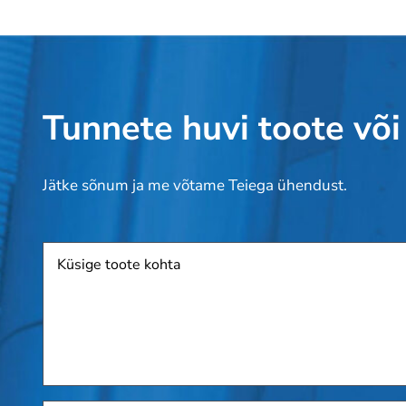
Tunnete huvi toote või
Jätke sõnum ja me võtame Teiega ühendust.
Toode