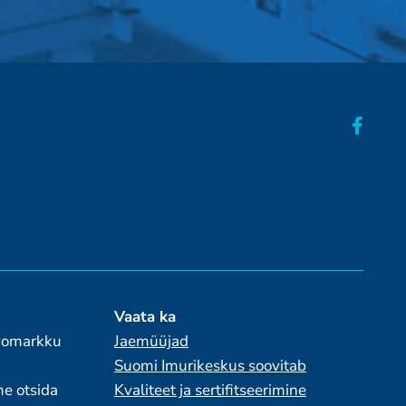
Vaata ka
 Pomarkku
Jaemüüjad
Suomi Imurikeskus soovitab
me otsida
Kvaliteet ja sertifitseerimine