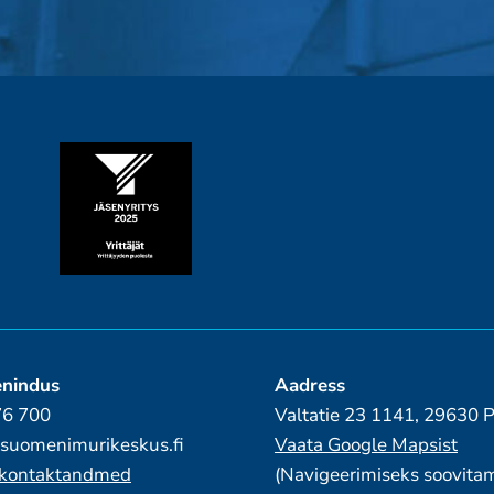
enindus
Aadress
76 700
Valtatie 23 1141, 29630
suomenimurikeskus.fi
Vaata Google Mapsist
e kontaktandmed
(Navigeerimiseks soovita