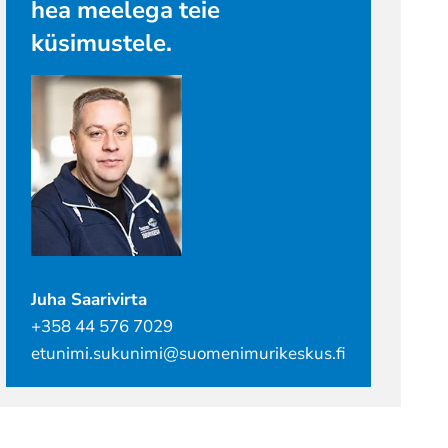
hea meelega teie
küsimustele.
Juha Saarivirta
+358 44 576 7029
etunimi.sukunimi@suomenimurikeskus.fi