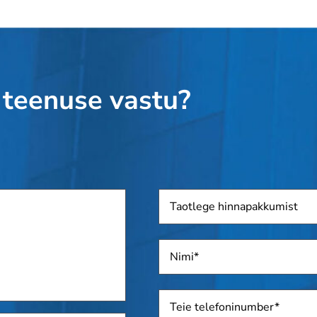
 teenuse vastu?
Taotlege
hinnapakkumist
Nimi
*
Telefon
*