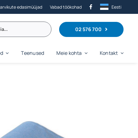
tarvikute edasimüüjad
Vabad töökohad
Eesti
02 576 700
ed
Teenused
Meie kohta
Kontakt