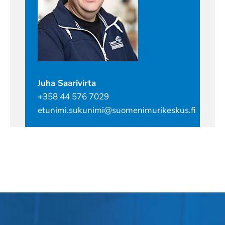
Juha Saarivirta
+358 44 576 7029
etunimi.sukunimi@suomenimurikeskus.fi