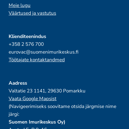
Meie lugu
Väärtused ja vastutus
Klienditeenindus
+358 2 576 700
eurovac@suomenimurikeskus.fi
Töötajate kontaktandmed
Aadress
Valtatie 23 1141, 29630 Pomarkku
Vaata Google Mapsist
(Navigeerimiseks soovitame otsida järgmise nime
järgi:
Suomen Imurikeskus Oy)