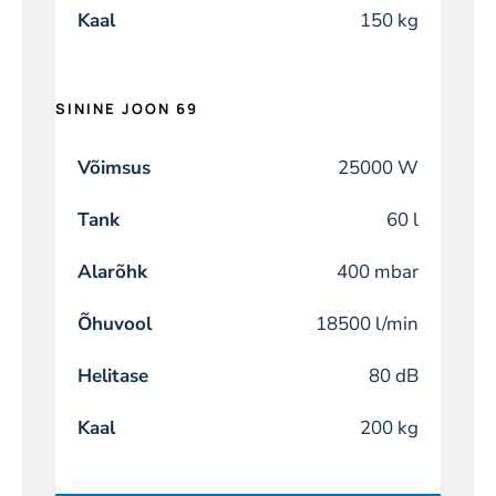
Kaal
150 kg
SININE JOON 69
Võimsus
25000 W
Tank
60 l
Alarõhk
400 mbar
Õhuvool
18500 l/min
Helitase
80 dB
Kaal
200 kg