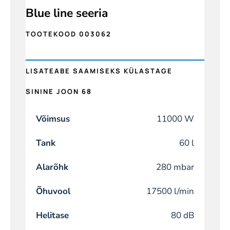
Blue line seeria
TOOTEKOOD 003062
LISATEABE SAAMISEKS KÜLASTAGE
SININE JOON 68
Võimsus
11000 W
Tank
60 l
Alarõhk
280 mbar
Õhuvool
17500 l/min
Helitase
80 dB