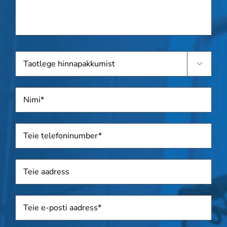
see
on
teada.
Taotlege

hinnapakkumist
Nimi
*
Telefon
*
Aadress
Sposti
*