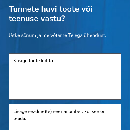
Tunnete huvi toote või
teenuse vastu?
Jätke sõnum ja me võtame Teiega ühendust.
Toode
Lisage
seadme(te)
seerianumber,
kui