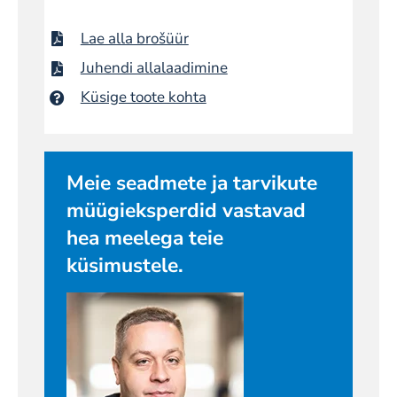
Lae alla brošüür
Juhendi allalaadimine
Küsige toote kohta
Meie seadmete ja tarvikute
müügieksperdid vastavad
hea meelega teie
küsimustele.