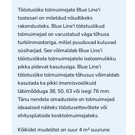
Meie kohta
Tööstuslike tolmuimejate Blue Line'i
tootesari on mõeldud nõudlikeks
Kontakt
rakendusteks. Blue Line'i tööstuslikud
tolmuimejad on varustatud väga tõhusa
turbiinmootoriga, millel puuduvad kuluvad
süsiharjad. See võimaldab Blue Line'i
tööstuslikele tolmuimejatele iseloomulikku
pikka pidevat kasutusiga. Blue Line'i
tööstuslike tolmuimejate tõhusus võimaldab
kasutada ka pikki imemisvoolikuid
läbimõõduga 38, 50, 63 või isegi 76 mm.
Tänu nendele omadustele on tolmuimejad
ideaalsed näiteks tööstusettevõtete või
ehitusplatside kesktolmuimejateks.
Kõikidel mudelitel on suur 4 m² suurune